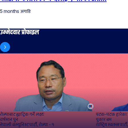
अगाडि
5 months
उम्मेदवार प्रोफाइल
रोल्पाबाट ह्याट्रिक गर्ने लक्ष्य
पटक-पटक हारेका प
वर्षमान पुन
पुकार बम
नेपाली कम्युनिस्ट पार्टी, रोल्पा - १
राष्ट्रिय स्वतन्त्र पार