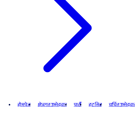
होमपेज
क्षेत्रगत उम्मेदवार
पार्टी
हट सिट
चर्चित उम्मेदवा