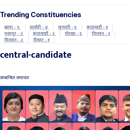
Trending Constituencies
झापा - ५
सर्लाही - ४
सुनसरी - १
काठमाडौं - १
भक्तपुर - २
काठमाडौं - ३
गोरखा - १
चितवन - ३
चितवन - २
रौतहट - १
central-candidate
सम्बन्धित समाचार