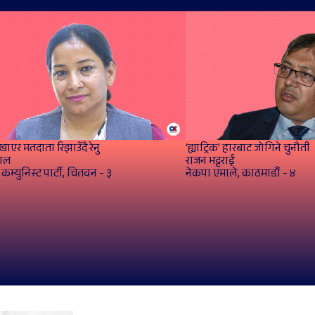
खाएर मतदाता रिझाउँदै रेनु
‘ह्याट्रिक’ हारबाट जोगिने चुनौती
हाल
राजन भट्टराई
कम्युनिस्ट पार्टी, चितवन - ३
नेकपा एमाले, काठमाडौं - ४