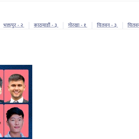
भक्तपुर - २
काठमाडौं - ३
गोरखा - १
चितवन - ३
चितव