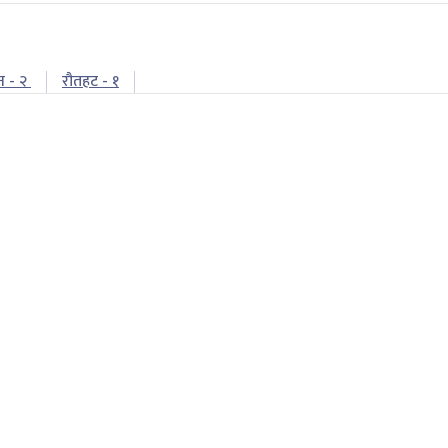
न - २
रौतहट - १