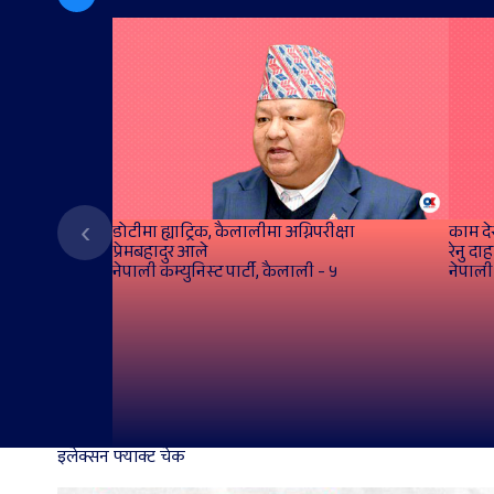
‹
डोटीमा ह्याट्रिक, कैलालीमा अग्निपरीक्षा
काम दे
प्रेमबहादुर आले
रेनु दा
नेपाली कम्युनिस्ट पार्टी, कैलाली - ५
नेपाली 
इलेक्सन फ्याक्ट चेक