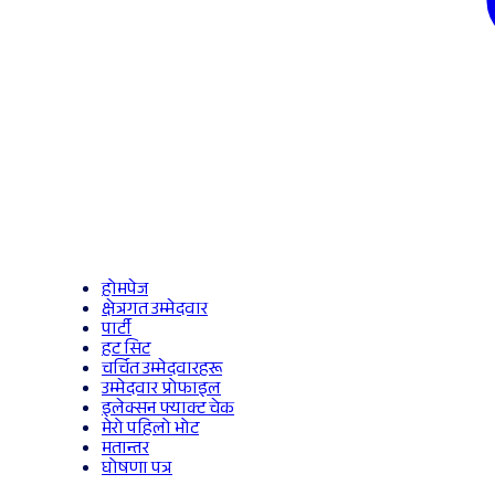
होमपेज
क्षेत्रगत उम्मेदवार
पार्टी
हट सिट
चर्चित उम्मेदवारहरू
उम्मेदवार प्रोफाइल
इलेक्सन फ्याक्ट चेक
मेरो पहिलो भोट
मतान्तर
घोषणा पत्र