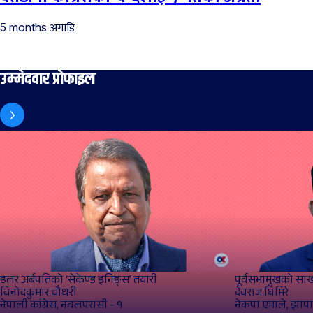
अगाडि
5 months
उम्मेदवार प्रोफाइल
डलर अर्बपतिको ‘सेकेण्ड इनिङ्स’ तयारी
पूर्वसभामुखको सा
विनोदकुमार चौधरी
देवराज घिमिरे
नेपाली कांग्रेस, नवलपरासी - १
नेकपा एमाले, झापा