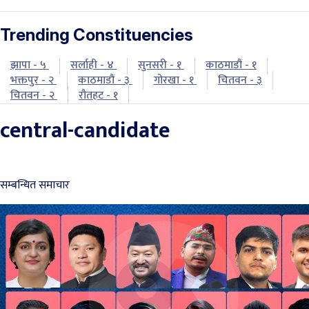
Trending Constituencies
झापा - ५
सर्लाही - ४
सुनसरी - १
काठमाडौं - १
भक्तपुर - २
काठमाडौं - ३
गोरखा - १
चितवन - ३
चितवन - २
रौतहट - १
central-candidate
सम्बन्धित समाचार