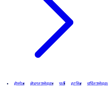
होमपेज
क्षेत्रगत उम्मेदवार
पार्टी
हट सिट
चर्चित उम्मेदवा