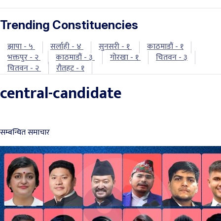
Trending Constituencies
झापा - ५
सर्लाही - ४
सुनसरी - १
काठमाडौं - १
भक्तपुर - २
काठमाडौं - ३
गोरखा - १
चितवन - ३
चितवन - २
रौतहट - १
central-candidate
सम्बन्धित समाचार