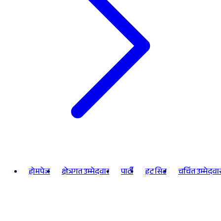
होमपेज
क्षेत्रगत उम्मेदवार
पार्टी
हट सिट
चर्चित उम्मेदवा