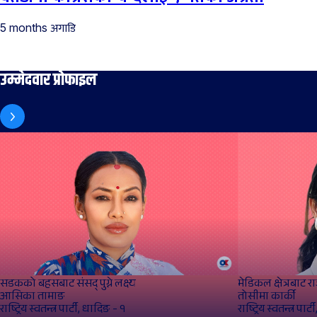
अगाडि
5 months
उम्मेदवार प्रोफाइल
सडकको बहसबाट संसद्‌ पुग्ने लक्ष्य
मेडिकल क्षेत्रबाट र
आसिका तामाङ
तोसीमा कार्की
राष्ट्रिय स्वतन्त्र पार्टी, धादिङ - १
राष्ट्रिय स्वतन्त्र पा