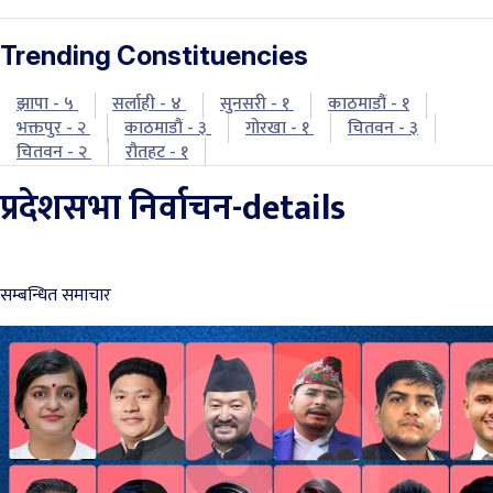
Trending Constituencies
झापा - ५
सर्लाही - ४
सुनसरी - १
काठमाडौं - १
भक्तपुर - २
काठमाडौं - ३
गोरखा - १
चितवन - ३
चितवन - २
रौतहट - १
प्रदेशसभा निर्वाचन-details
सम्बन्धित समाचार