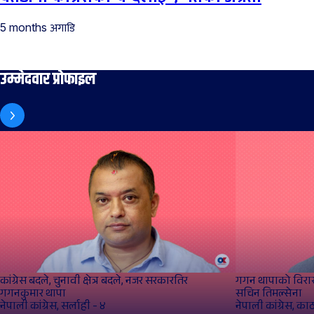
अगाडि
5 months
उम्मेदवार प्रोफाइल
कांग्रेस बदले, चुनावी क्षेत्र बदले, नजर सरकारतिर
गगन थापाको विरा
गगनकुमार थापा
सचिन तिमल्सेना
नेपाली कांग्रेस, सर्लाही - ४
नेपाली कांग्रेस, का