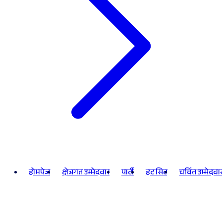
होमपेज
क्षेत्रगत उम्मेदवार
पार्टी
हट सिट
चर्चित उम्मेदवा