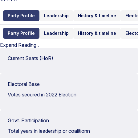
Party Profile
Leadership
History & timeline
Elect
Party Profile
Leadership
History & timeline
Elect
Expand Reading..
Current Seats (HoR)
Electoral Base
Votes secured in 2022 Election
Govt. Participation
Total years in leadership or coalitionn