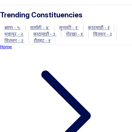
Trending Constituencies
झापा - ५
सर्लाही - ४
सुनसरी - १
काठमाडौं - १
भक्तपुर - २
काठमाडौं - ३
गोरखा - १
चितवन - ३
चितवन - २
रौतहट - १
Home