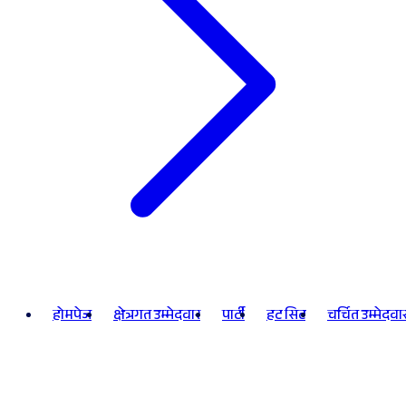
होमपेज
क्षेत्रगत उम्मेदवार
पार्टी
हट सिट
चर्चित उम्मेदवा