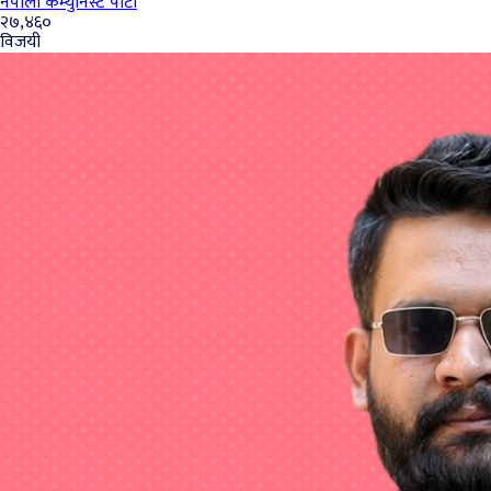
नेपाली कम्युनिस्ट पार्टी
२७,४६०
विजयी