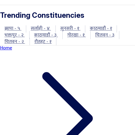
Trending Constituencies
झापा - ५
सर्लाही - ४
सुनसरी - १
काठमाडौं - १
भक्तपुर - २
काठमाडौं - ३
गोरखा - १
चितवन - ३
चितवन - २
रौतहट - १
Home