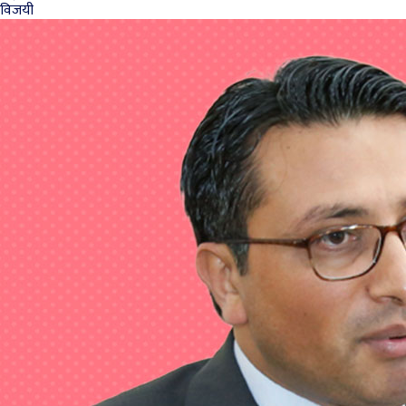
विजयी