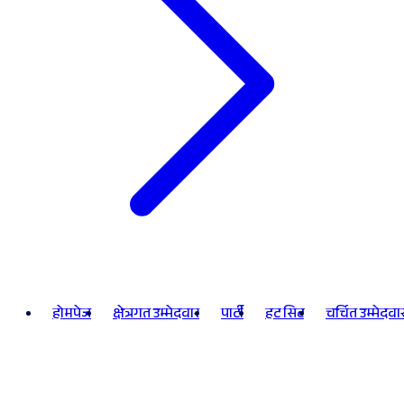
होमपेज
क्षेत्रगत उम्मेदवार
पार्टी
हट सिट
चर्चित उम्मेदवा