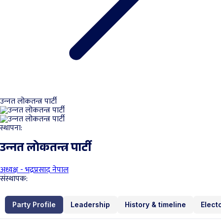
उन्‍नत लोकतन्त्र पार्टी
स्थापना:
उन्‍नत लोकतन्त्र पार्टी
अध्यक्ष - भद्रप्रसाद नेपाल
संस्थापक:
Party Profile
Leadership
History & timeline
Elect