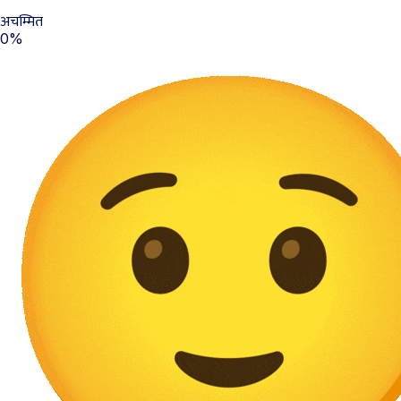
अचम्मित
0%