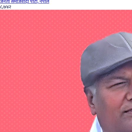
जनता समाजवादी पार्टी, नेपाल
८,७४२