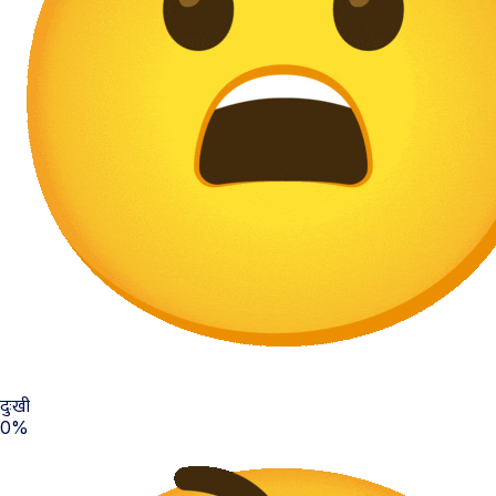
दुःखी
0%