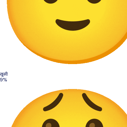
खुसी
9%