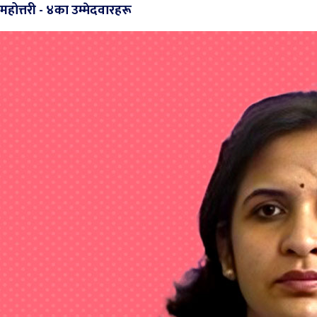
महोत्तरी - ४का उम्मेदवारहरू