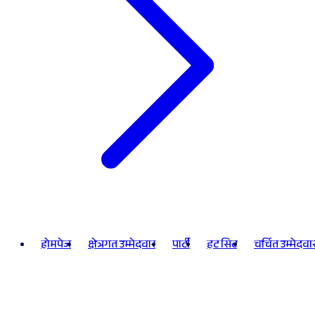
होमपेज
क्षेत्रगत उम्मेदवार
पार्टी
हट सिट
चर्चित उम्मेदवा