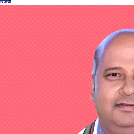
विजयी