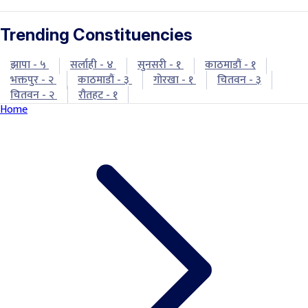
Trending Constituencies
झापा - ५
सर्लाही - ४
सुनसरी - १
काठमाडौं - १
भक्तपुर - २
काठमाडौं - ३
गोरखा - १
चितवन - ३
चितवन - २
रौतहट - १
Home