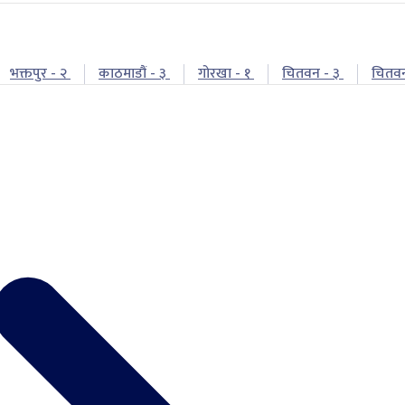
भक्तपुर - २
काठमाडौं - ३
गोरखा - १
चितवन - ३
चितव