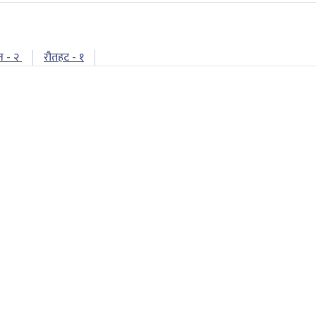
न - २
रौतहट - १