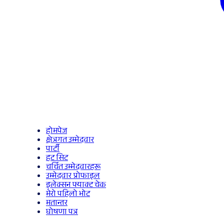
होमपेज
क्षेत्रगत उम्मेदवार
पार्टी
हट सिट
चर्चित उम्मेदवारहरू
उम्मेदवार प्रोफाइल
इलेक्सन फ्याक्ट चेक
मेरो पहिलो भोट
मतान्तर
घोषणा पत्र