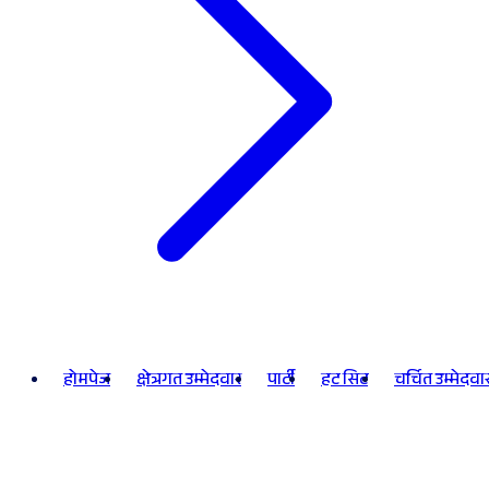
होमपेज
क्षेत्रगत उम्मेदवार
पार्टी
हट सिट
चर्चित उम्मेदवा