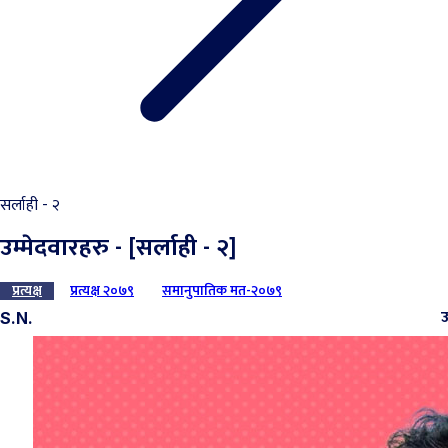
सर्लाही - २
उम्मेदवारहरु - [सर्लाही - २]
प्रत्यक्ष
प्रत्यक्ष २०७९
समानुपातिक मत-२०७९
उ
S.N.