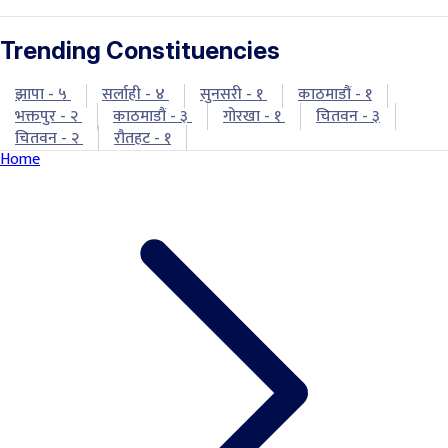
Trending Constituencies
झापा - ५
सर्लाही - ४
सुनसरी - १
काठमाडौं - १
भक्तपुर - २
काठमाडौं - ३
गोरखा - १
चितवन - ३
चितवन - २
रौतहट - १
Home