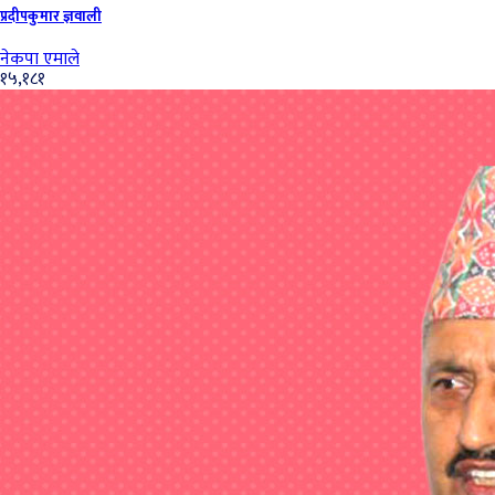
प्रदीपकुमार ज्ञवाली
नेकपा एमाले
१५,१८१