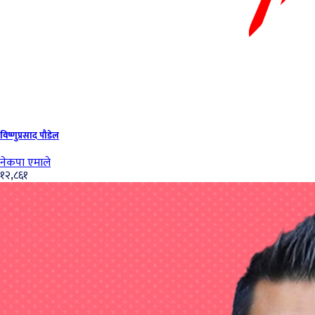
विष्णुप्रसाद पौडेल
नेकपा एमाले
१२,८६१