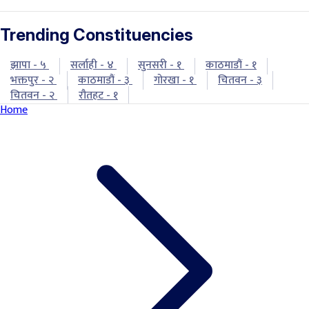
Trending Constituencies
झापा - ५
सर्लाही - ४
सुनसरी - १
काठमाडौं - १
भक्तपुर - २
काठमाडौं - ३
गोरखा - १
चितवन - ३
चितवन - २
रौतहट - १
Home