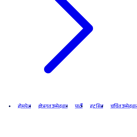
होमपेज
क्षेत्रगत उम्मेदवार
पार्टी
हट सिट
चर्चित उम्मेदवा