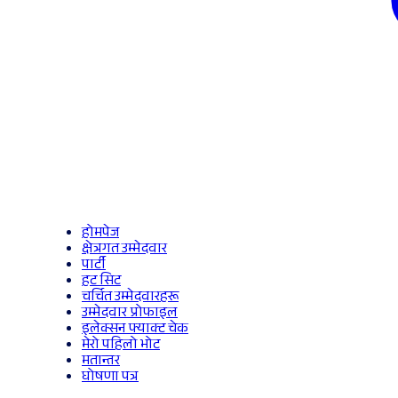
होमपेज
क्षेत्रगत उम्मेदवार
पार्टी
हट सिट
चर्चित उम्मेदवारहरू
उम्मेदवार प्रोफाइल
इलेक्सन फ्याक्ट चेक
मेरो पहिलो भोट
मतान्तर
घोषणा पत्र