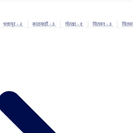
भक्तपुर - २
काठमाडौं - ३
गोरखा - १
चितवन - ३
चितव