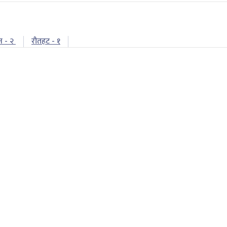
न - २
रौतहट - १