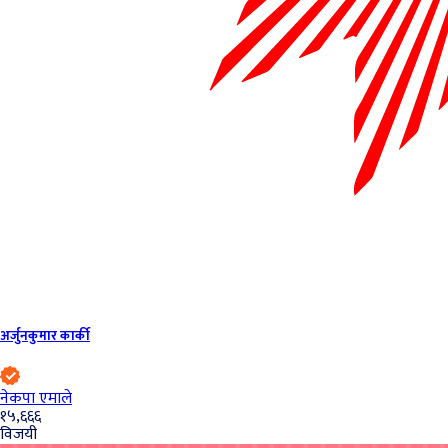
अर्जुनकुमार कार्की
नेकपा एमाले
१५,६६६
विजयी