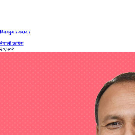
विजयकुमार गच्‍छदार
नेपाली कांग्रेस
२०,५०१