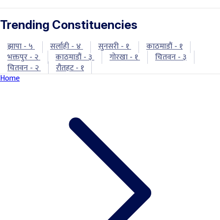
Trending Constituencies
झापा - ५
सर्लाही - ४
सुनसरी - १
काठमाडौं - १
भक्तपुर - २
काठमाडौं - ३
गोरखा - १
चितवन - ३
चितवन - २
रौतहट - १
Home