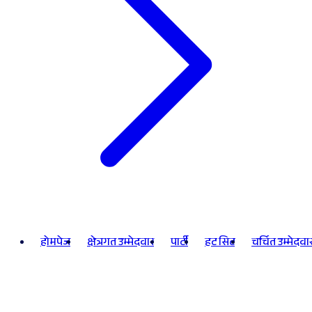
होमपेज
क्षेत्रगत उम्मेदवार
पार्टी
हट सिट
चर्चित उम्मेदवा