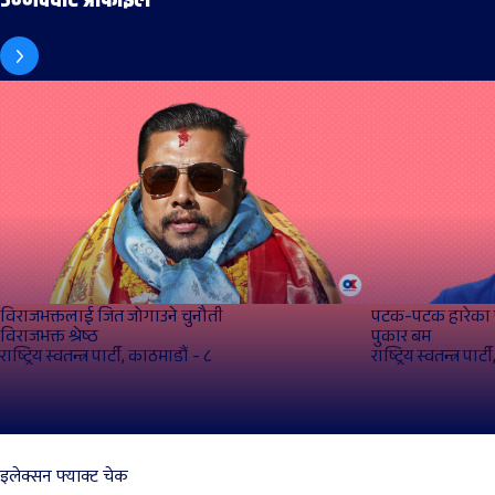
विराजभक्तलाई जित जोगाउने चुनौती
पटक-पटक हारेका प
विराजभक्त श्रेष्ठ
पुकार बम
राष्ट्रिय स्वतन्त्र पार्टी, काठमाडौं - ८
राष्ट्रिय स्वतन्त्र पार
इलेक्सन फ्याक्ट चेक