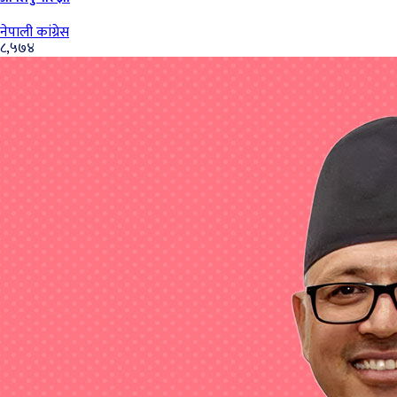
नेपाली कांग्रेस
८,५७४