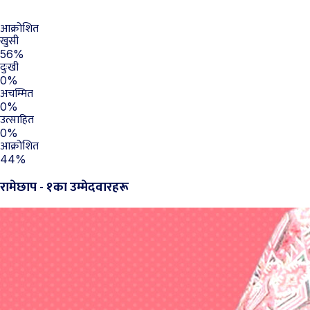
आक्रोशित
खुसी
56%
दुःखी
0%
अचम्मित
0%
उत्साहित
0%
आक्रोशित
44%
रामेछाप - १का उम्मेदवारहरू