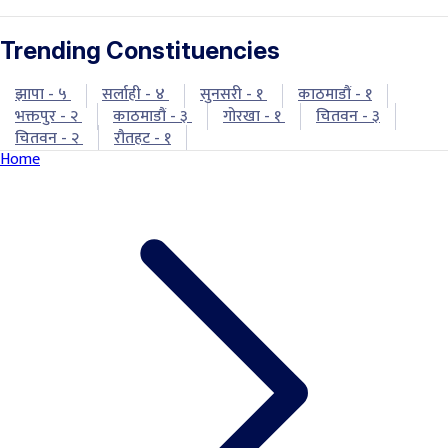
Trending Constituencies
झापा - ५
सर्लाही - ४
सुनसरी - १
काठमाडौं - १
भक्तपुर - २
काठमाडौं - ३
गोरखा - १
चितवन - ३
चितवन - २
रौतहट - १
Home