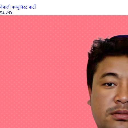
नेपाली कम्युनिस्ट पार्टी
१३,३५४