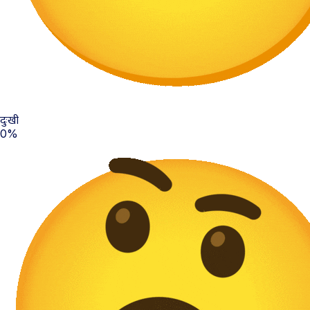
दुःखी
0%