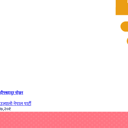
दीपबहादुर योञ्जन
उज्यालो नेपाल पार्टी
७,२०१