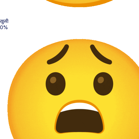
खुसी
0%