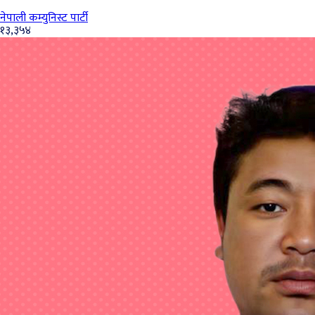
नेपाली कम्युनिस्ट पार्टी
१३,३५४