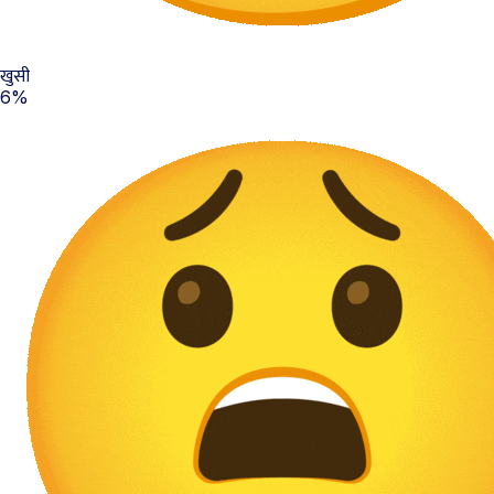
खुसी
6%