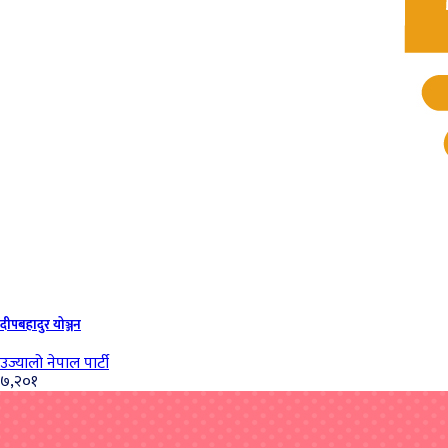
दीपबहादुर योञ्जन
उज्यालो नेपाल पार्टी
७,२०१