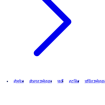
होमपेज
क्षेत्रगत उम्मेदवार
पार्टी
हट सिट
चर्चित उम्मेदवा