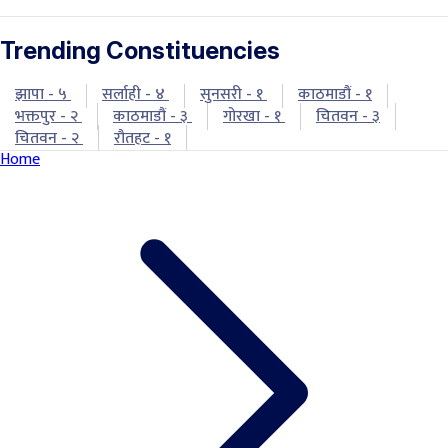
Trending Constituencies
झापा - ५
सर्लाही - ४
सुनसरी - १
काठमाडौं - १
भक्तपुर - २
काठमाडौं - ३
गोरखा - १
चितवन - ३
चितवन - २
रौतहट - १
Home