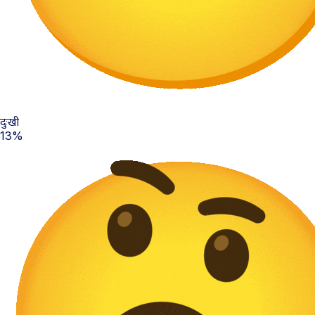
दुःखी
13%