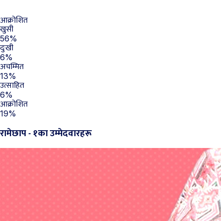
आक्रोशित
खुसी
56%
दुःखी
6%
अचम्मित
13%
उत्साहित
6%
आक्रोशित
19%
रामेछाप - १का उम्मेदवारहरू