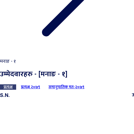
मनाङ - १
उम्मेदवारहरु - [मनाङ - १]
प्रत्यक्ष
प्रत्यक्ष २०७९
समानुपातिक मत-२०७९
उ
S.N.