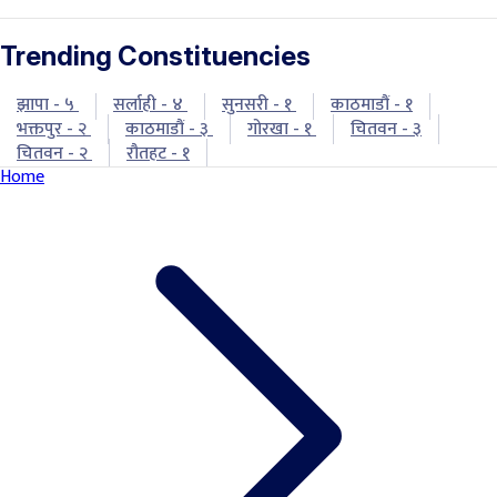
Trending Constituencies
झापा - ५
सर्लाही - ४
सुनसरी - १
काठमाडौं - १
भक्तपुर - २
काठमाडौं - ३
गोरखा - १
चितवन - ३
चितवन - २
रौतहट - १
Home