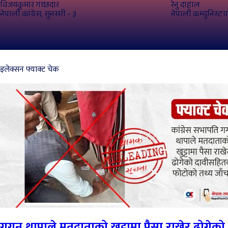
विजयकुमार गच्‍छदार
रेनु दाहाल
नेपाली कांग्रेस, सुनसरी - ३
नेपाली कम्युनिस्ट प
इलेक्सन फ्याक्ट चेक
गगन थापाले मतदाताको खुट्टामा पैसा राखेर ढोगेको