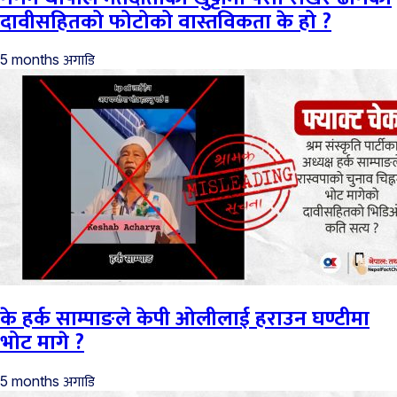
दावीसहितको फोटोको वास्तविकता के हो ?
अगाडि
5 months
के हर्क साम्पाङले केपी ओलीलाई हराउन घण्टीमा
भोट मागे ?
अगाडि
5 months