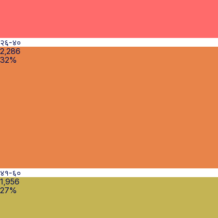
२६-४०
2,286
32%
४१-६०
1,956
27%