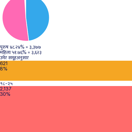
पुरुष
४८.२४%
=
३,३७७
महिला
५१.७६%
=
३,६२३
उमेर समूहअनुसार
621
8%
१८-२५
2,137
30%