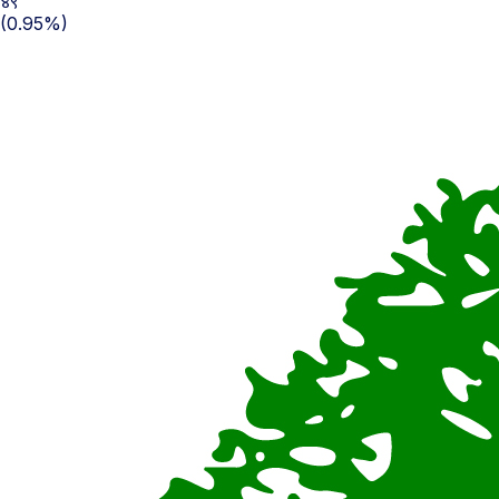
४९
(0.95%)