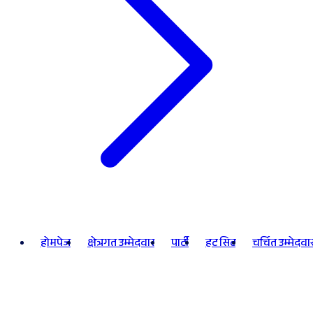
होमपेज
क्षेत्रगत उम्मेदवार
पार्टी
हट सिट
चर्चित उम्मेदवा