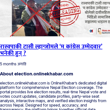
रास्वपाकी टासी ल्हान्जोमले ‘म कांग्रेस उम्मेदवार’
भनेकी हुन् ?
अगाडि
5 months
About election.onlinekhabar.com
election.onlinekhabar.com is OnlineKhabar’s dedicated digital
platform for comprehensive Nepal Election coverage. The
portal provides live election results, real-time Nepal vote and
votes count updates, candidate profiles, party-wise seat
analysis, interactive maps, and verified election insights from
across Nepal. Designed for speed, accuracy, and
transparency, the platform brings together official data