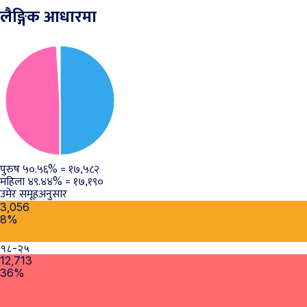
लैङ्गिक आधारमा
पुरुष
५०.५६%
=
१७,५८२
महिला
४९.४४%
=
१७,१९०
उमेर समूहअनुसार
3,056
8%
१८-२५
12,713
36%