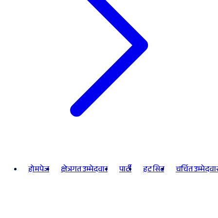
होमपेज
क्षेत्रगत उम्मेदवार
पार्टी
हट सिट
चर्चित उम्मेदवा