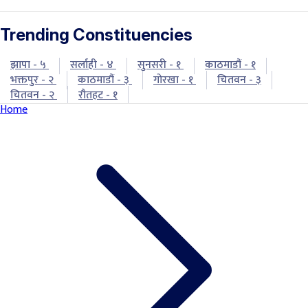
Trending Constituencies
झापा - ५
सर्लाही - ४
सुनसरी - १
काठमाडौं - १
भक्तपुर - २
काठमाडौं - ३
गोरखा - १
चितवन - ३
चितवन - २
रौतहट - १
Home