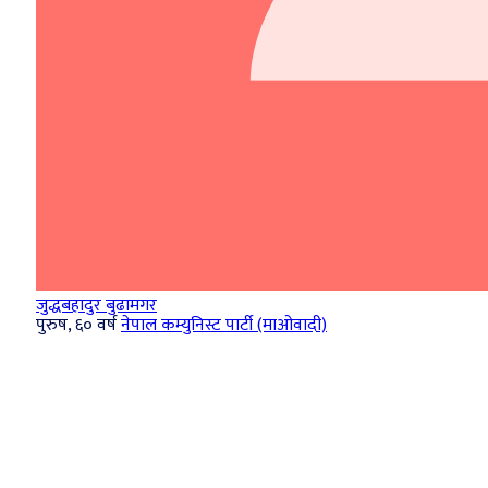
जुद्धबहादुर बुढामगर
पुरुष, ६० वर्ष
नेपाल कम्युनिस्ट पार्टी (माओवादी)