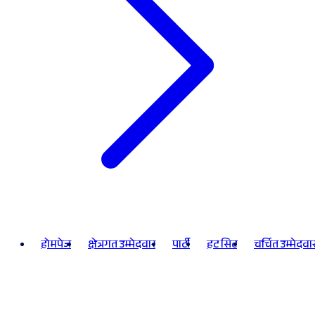
होमपेज
क्षेत्रगत उम्मेदवार
पार्टी
हट सिट
चर्चित उम्मेदवा