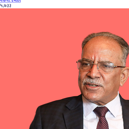
नेकपा एमाले
५,७३३