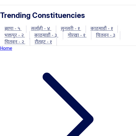
Trending Constituencies
झापा - ५
सर्लाही - ४
सुनसरी - १
काठमाडौं - १
भक्तपुर - २
काठमाडौं - ३
गोरखा - १
चितवन - ३
चितवन - २
रौतहट - १
Home