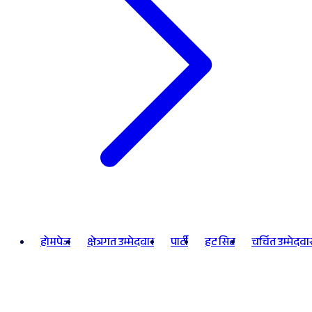
होमपेज
क्षेत्रगत उम्मेदवार
पार्टी
हट सिट
चर्चित उम्मेदवा