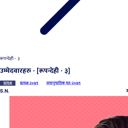
रूपन्देही - ३
उम्मेदवारहरु - [रूपन्देही - ३]
प्रत्यक्ष
प्रत्यक्ष २०७९
समानुपातिक मत-२०७९
उ
S.N.