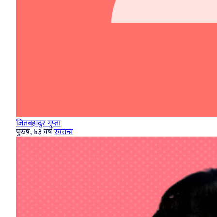
जितबहादुर गुप्‍ता
पुरुष, ४३ वर्ष
स्वतन्त्र