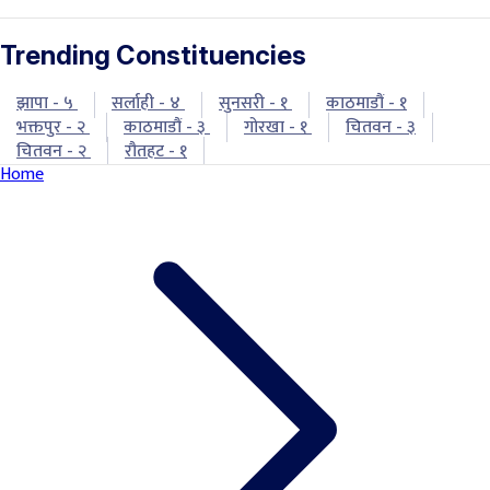
Trending Constituencies
झापा - ५
सर्लाही - ४
सुनसरी - १
काठमाडौं - १
भक्तपुर - २
काठमाडौं - ३
गोरखा - १
चितवन - ३
चितवन - २
रौतहट - १
Home