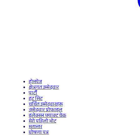
होमपेज
क्षेत्रगत उम्मेदवार
पार्टी
हट सिट
चर्चित उम्मेदवारहरू
उम्मेदवार प्रोफाइल
इलेक्सन फ्याक्ट चेक
मेरो पहिलो भोट
मतान्तर
घोषणा पत्र