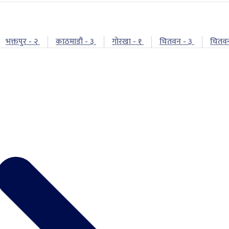
भक्तपुर - २
काठमाडौं - ३
गोरखा - १
चितवन - ३
चितव