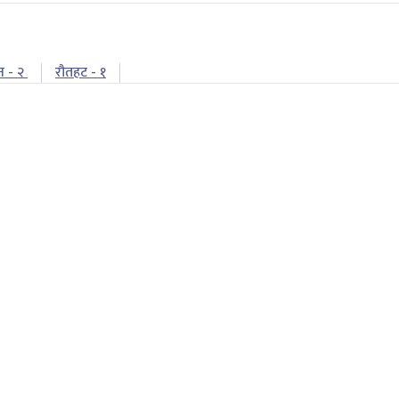
न - २
रौतहट - १