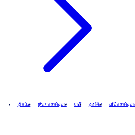
होमपेज
क्षेत्रगत उम्मेदवार
पार्टी
हट सिट
चर्चित उम्मेदवा