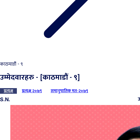
काठमाडौं - ९
उम्मेदवारहरु - [काठमाडौं - ९]
प्रत्यक्ष
प्रत्यक्ष २०७९
समानुपातिक मत-२०७९
उ
S.N.