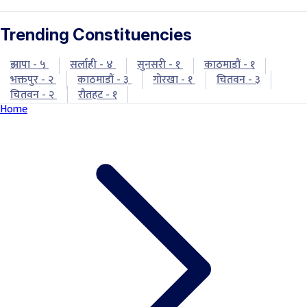
Trending Constituencies
झापा - ५
सर्लाही - ४
सुनसरी - १
काठमाडौं - १
भक्तपुर - २
काठमाडौं - ३
गोरखा - १
चितवन - ३
चितवन - २
रौतहट - १
Home