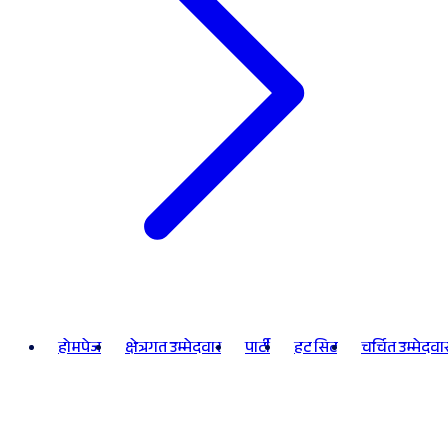
होमपेज
क्षेत्रगत उम्मेदवार
पार्टी
हट सिट
चर्चित उम्मेदवा