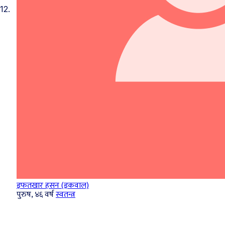
12.
इफतखार हसन (इकवाल)
पुरुष, ४६ वर्ष
स्वतन्त्र