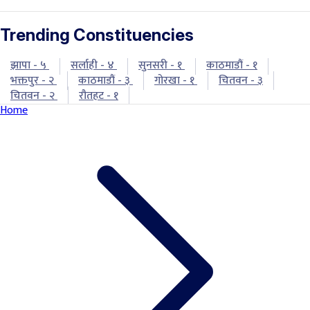
Trending Constituencies
झापा - ५
सर्लाही - ४
सुनसरी - १
काठमाडौं - १
भक्तपुर - २
काठमाडौं - ३
गोरखा - १
चितवन - ३
चितवन - २
रौतहट - १
Home