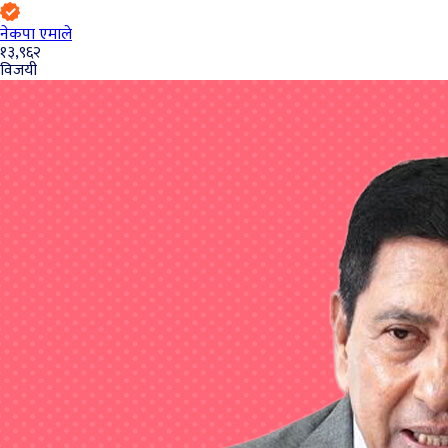
नेकपा एमाले
१३,९६२
विजयी