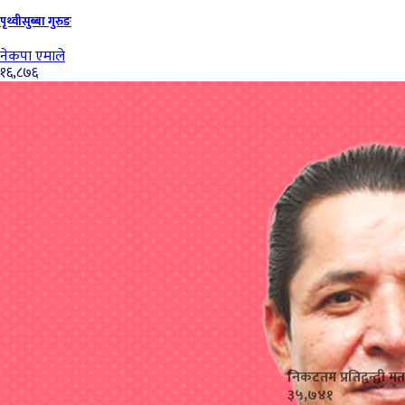
पृथ्‍वीसुब्बा गुरुङ
नेकपा एमाले
१६,८७६
निकटतम प्रतिद्वन्द्वी मत
३५,७४१