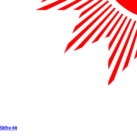
क्षितिज थेबे