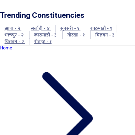
Trending Constituencies
झापा - ५
सर्लाही - ४
सुनसरी - १
काठमाडौं - १
भक्तपुर - २
काठमाडौं - ३
गोरखा - १
चितवन - ३
चितवन - २
रौतहट - १
Home