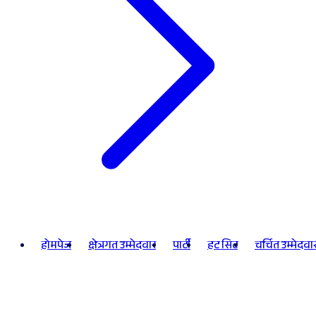
होमपेज
क्षेत्रगत उम्मेदवार
पार्टी
हट सिट
चर्चित उम्मेदवा