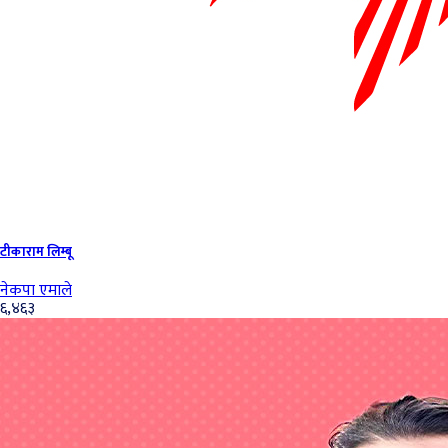
टीकाराम लिम्बू
नेकपा एमाले
६,४६३