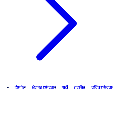
होमपेज
क्षेत्रगत उम्मेदवार
पार्टी
हट सिट
चर्चित उम्मेदवा