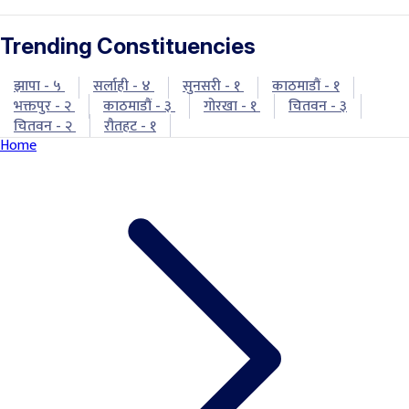
Trending Constituencies
झापा - ५
सर्लाही - ४
सुनसरी - १
काठमाडौं - १
भक्तपुर - २
काठमाडौं - ३
गोरखा - १
चितवन - ३
चितवन - २
रौतहट - १
Home