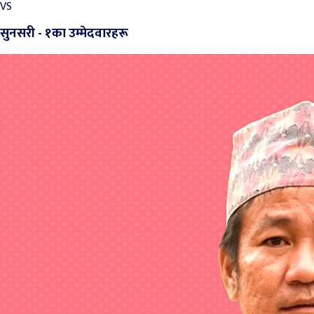
VS
सुनसरी - १का उम्मेदवारहरू