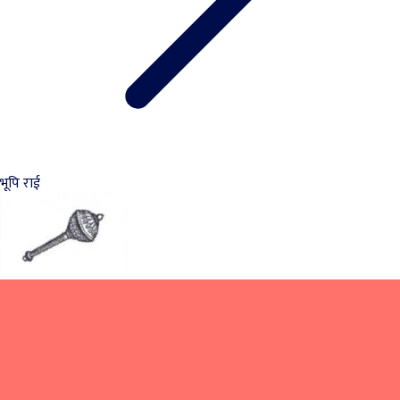
भूपि राई