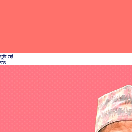
भूपि राई
१९१