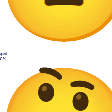
दुःखी
0%