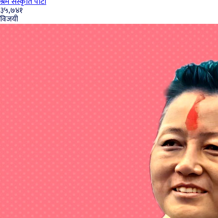
श्रम संस्कृति पार्टी
३५,७४१
विजयी