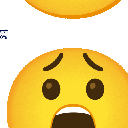
खुसी
0%