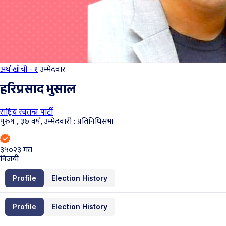
अर्घाखाँची - १
उम्मेदवार
हरिप्रसाद भुसाल
राष्ट्रिय स्वतन्त्र पार्टी
पुरुष , ३७ वर्ष, उम्मेदवारी : प्रतिनिधिसभा
३५०२३
मत
विजयी
Profile
Election History
Profile
Election History