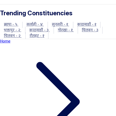
Trending Constituencies
झापा - ५
सर्लाही - ४
सुनसरी - १
काठमाडौं - १
भक्तपुर - २
काठमाडौं - ३
गोरखा - १
चितवन - ३
चितवन - २
रौतहट - १
Home