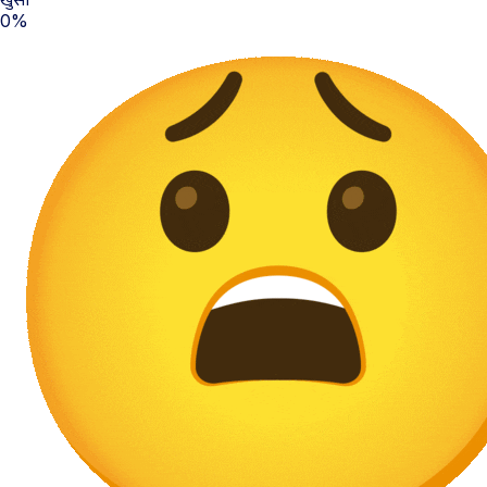
खुसी
0%