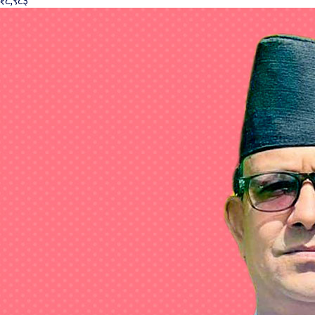
१८,९८३