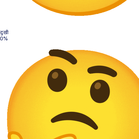
दुःखी
0%