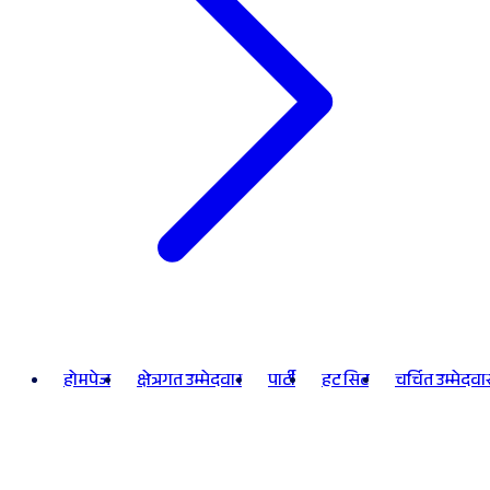
होमपेज
क्षेत्रगत उम्मेदवार
पार्टी
हट सिट
चर्चित उम्मेदवा