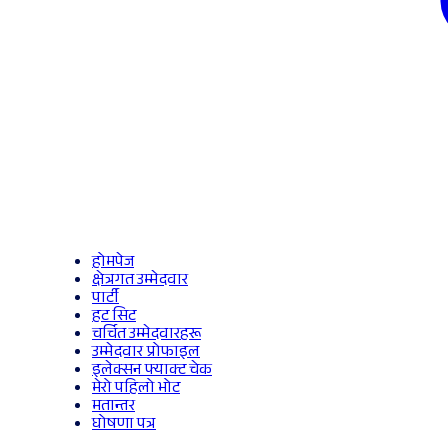
होमपेज
क्षेत्रगत उम्मेदवार
पार्टी
हट सिट
चर्चित उम्मेदवारहरू
उम्मेदवार प्रोफाइल
इलेक्सन फ्याक्ट चेक
मेरो पहिलो भोट
मतान्तर
घोषणा पत्र