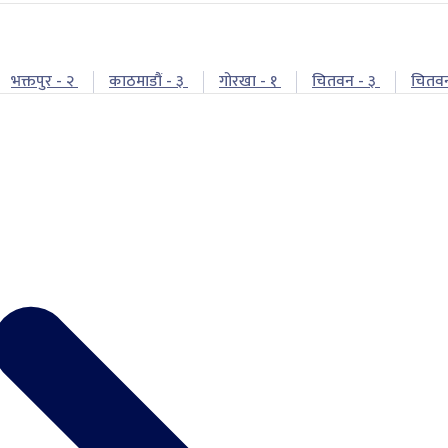
भक्तपुर - २
काठमाडौं - ३
गोरखा - १
चितवन - ३
चितव