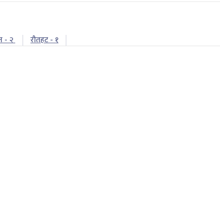
न - २
रौतहट - १