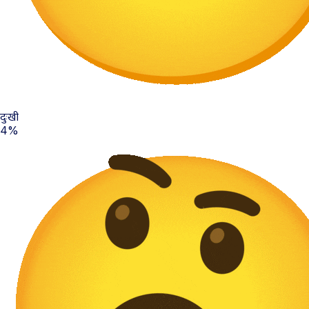
दुःखी
4%