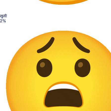
खुसी
2%