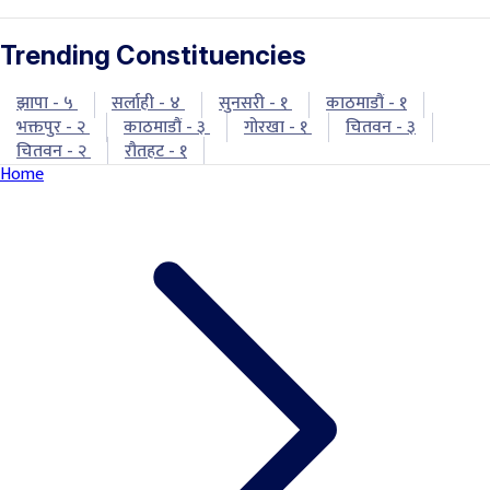
Trending Constituencies
झापा - ५
सर्लाही - ४
सुनसरी - १
काठमाडौं - १
भक्तपुर - २
काठमाडौं - ३
गोरखा - १
चितवन - ३
चितवन - २
रौतहट - १
Home