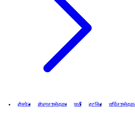
होमपेज
क्षेत्रगत उम्मेदवार
पार्टी
हट सिट
चर्चित उम्मेदवा