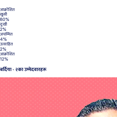
आक्रोशित
खुसी
80%
दुःखी
2%
अचम्मित
4%
उत्साहित
2%
आक्रोशित
12%
बर्दिया - २का उम्मेदवारहरू