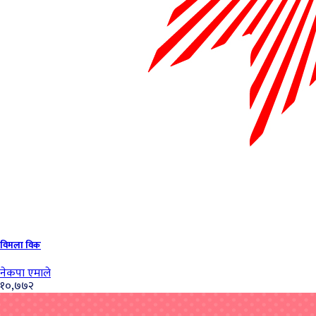
विमला विक
नेकपा एमाले
१०,७७२