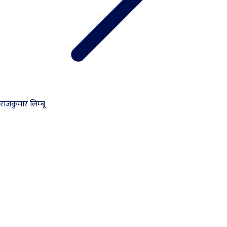
राजकुमार लिम्‍बू