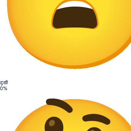
दुःखी
0%