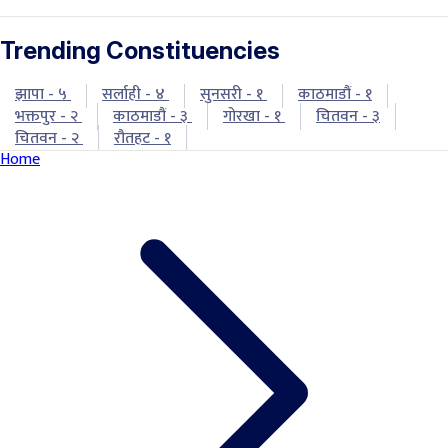
Trending Constituencies
झापा - ५
सर्लाही - ४
सुनसरी - १
काठमाडौं - १
भक्तपुर - २
काठमाडौं - ३
गोरखा - १
चितवन - ३
चितवन - २
रौतहट - १
Home