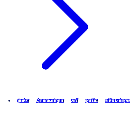
होमपेज
क्षेत्रगत उम्मेदवार
पार्टी
हट सिट
चर्चित उम्मेदवा