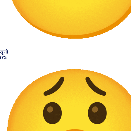
खुसी
0%