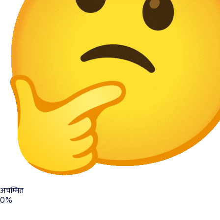
अचम्मित
0%