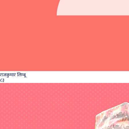
राजकुमार लिम्‍बू
८३