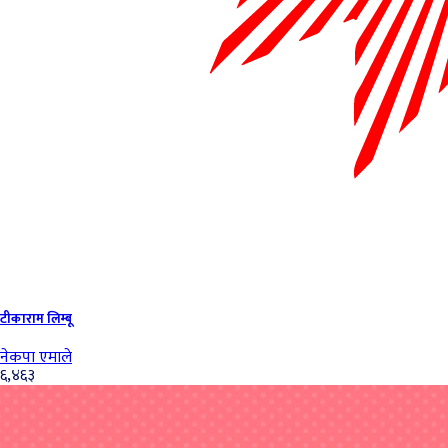
टीकाराम लिम्बू
नेकपा एमाले
६,४६३