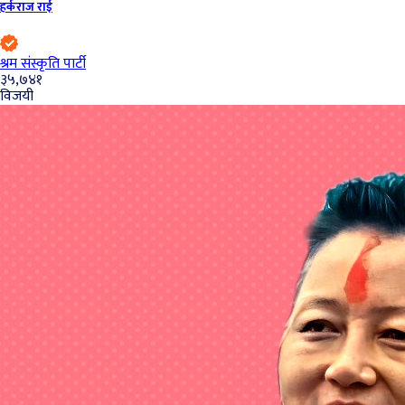
हर्कराज राई
श्रम संस्कृति पार्टी
३५,७४१
विजयी