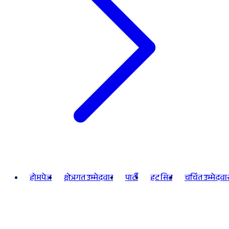
होमपेज
क्षेत्रगत उम्मेदवार
पार्टी
हट सिट
चर्चित उम्मेदवा