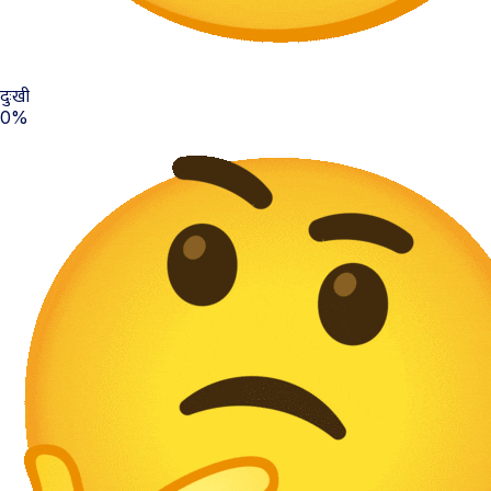
दुःखी
0%