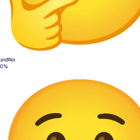
अचम्मित
0%