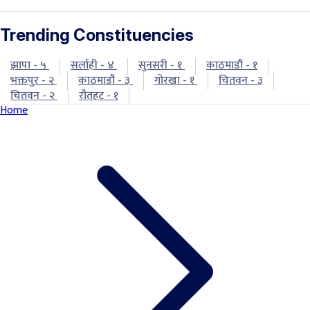
Trending Constituencies
झापा - ५
सर्लाही - ४
सुनसरी - १
काठमाडौं - १
भक्तपुर - २
काठमाडौं - ३
गोरखा - १
चितवन - ३
चितवन - २
रौतहट - १
Home