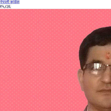
नेपाली कांग्रेस
१५,८३६