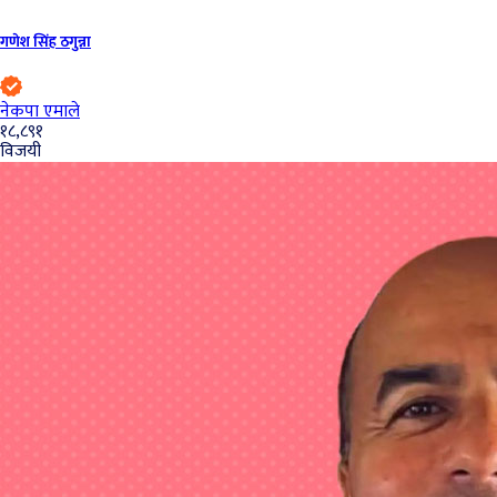
गणेश सिंह ठगुन्ना
नेकपा एमाले
१८,८९१
विजयी