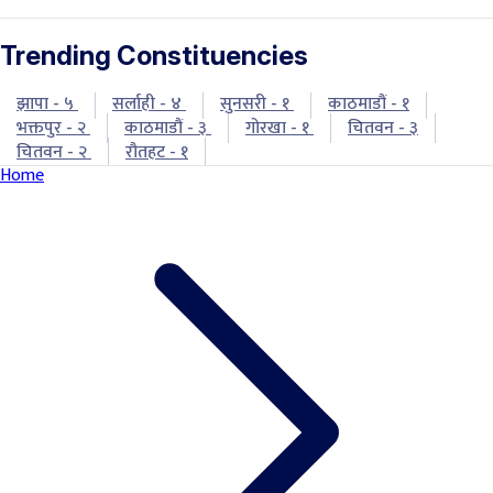
Trending Constituencies
झापा - ५
सर्लाही - ४
सुनसरी - १
काठमाडौं - १
भक्तपुर - २
काठमाडौं - ३
गोरखा - १
चितवन - ३
चितवन - २
रौतहट - १
Home