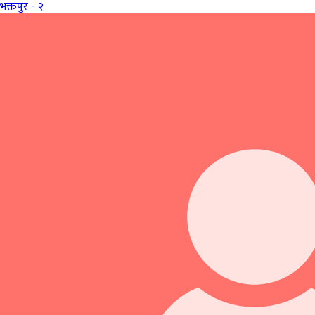
भक्तपुर - २