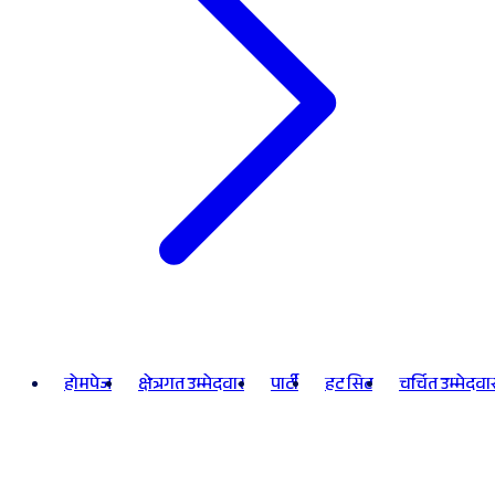
होमपेज
क्षेत्रगत उम्मेदवार
पार्टी
हट सिट
चर्चित उम्मेदवा