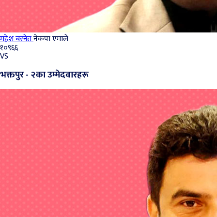
महेश बस्नेत
नेकपा एमाले
१०९६६
VS
भक्तपुर - २का उम्मेदवारहरू