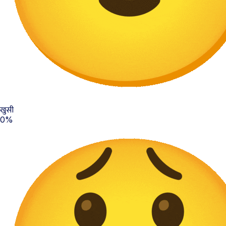
खुसी
0%