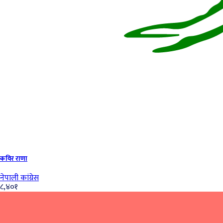
कविर राणा
नेपाली कांग्रेस
८,४०१