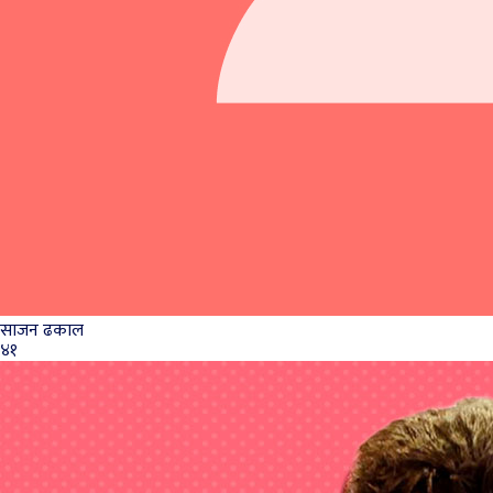
साजन ढकाल
४१