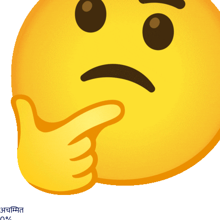
अचम्मित
0%