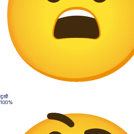
दुःखी
100%