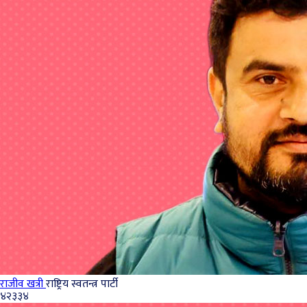
राजीव खत्री
राष्ट्रिय स्वतन्त्र पार्टी
४२३३४