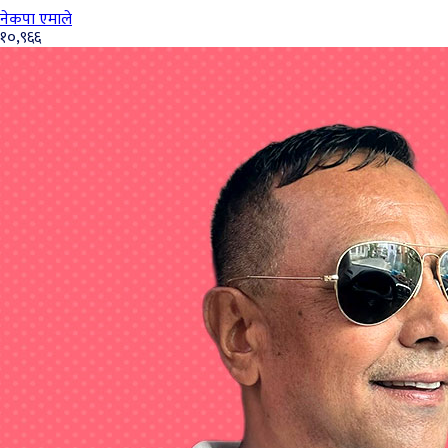
नेकपा एमाले
१०,९६६