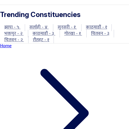
Trending Constituencies
झापा - ५
सर्लाही - ४
सुनसरी - १
काठमाडौं - १
भक्तपुर - २
काठमाडौं - ३
गोरखा - १
चितवन - ३
चितवन - २
रौतहट - १
Home