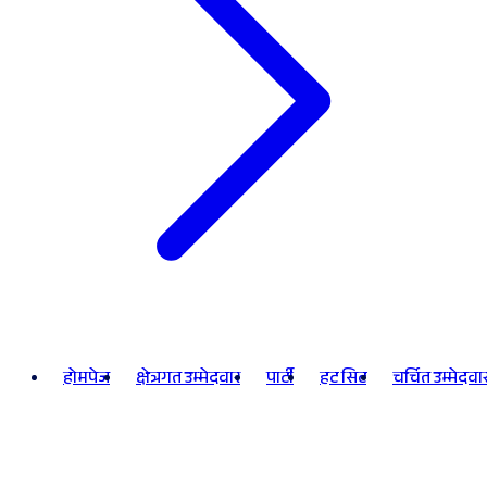
होमपेज
क्षेत्रगत उम्मेदवार
पार्टी
हट सिट
चर्चित उम्मेदवा