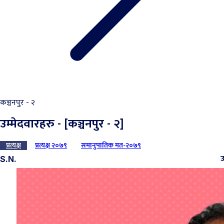
कञ्चनपुर - २
उम्मेदवारहरु - [कञ्चनपुर - २]
प्रत्यक्ष
प्रत्यक्ष २०७९
समानुपातिक मत-२०७९
उ
S.N.