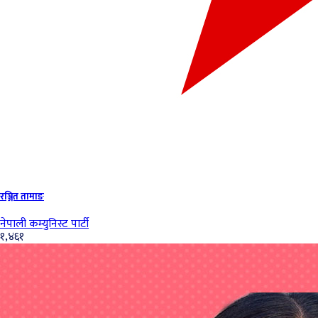
रञ्जित तामाङ
नेपाली कम्युनिस्ट पार्टी
१,४६१