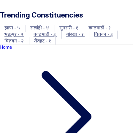
Trending Constituencies
झापा - ५
सर्लाही - ४
सुनसरी - १
काठमाडौं - १
भक्तपुर - २
काठमाडौं - ३
गोरखा - १
चितवन - ३
चितवन - २
रौतहट - १
Home