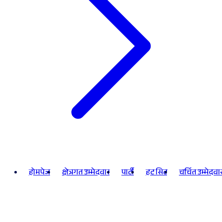
होमपेज
क्षेत्रगत उम्मेदवार
पार्टी
हट सिट
चर्चित उम्मेदवा