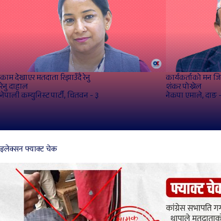
काम देखाएर मतदाता रिझाउँदै रेनु
कार्यकर्ताको मन जि
रेनु दाहाल
शंकर पोख्रेल
नेपाली कम्युनिस्ट पार्टी, चितवन - ३
नेकपा एमाले, दाङ 
इलेक्सन फ्याक्ट चेक