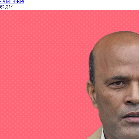
नेपाली कांग्रेस
१२,२९८