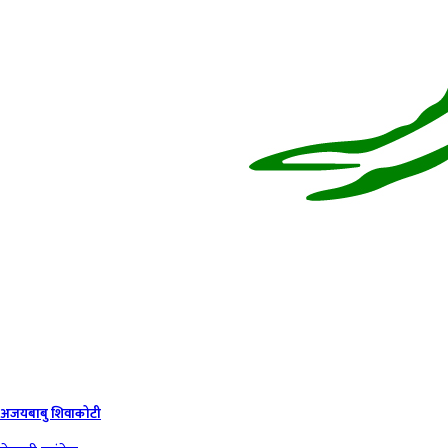
अजयबाबु शिवाकोटी