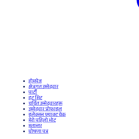
होमपेज
क्षेत्रगत उम्मेदवार
पार्टी
हट सिट
चर्चित उम्मेदवारहरू
उम्मेदवार प्रोफाइल
इलेक्सन फ्याक्ट चेक
मेरो पहिलो भोट
मतान्तर
घोषणा पत्र