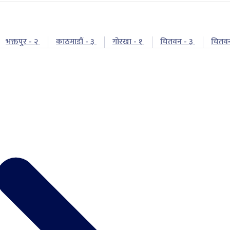
भक्तपुर - २
काठमाडौं - ३
गोरखा - १
चितवन - ३
चितव