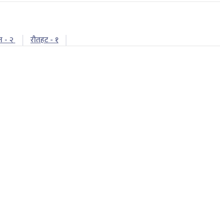
न - २
रौतहट - १