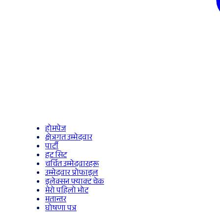
होमपेज
क्षेत्रगत उम्मेदवार
पार्टी
हट सिट
चर्चित उम्मेदवारहरू
उम्मेदवार प्रोफाइल
इलेक्सन फ्याक्ट चेक
मेरो पहिलो भोट
मतान्तर
घोषणा पत्र