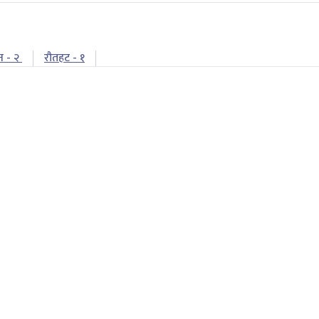
न - २
रौतहट - १