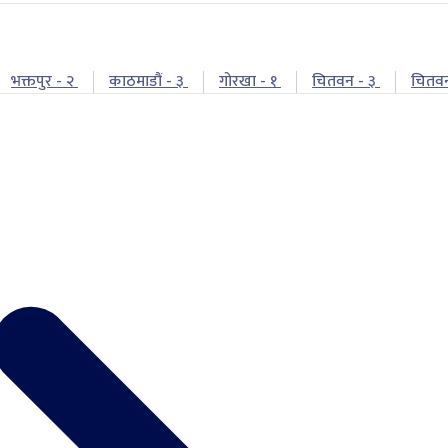
भक्तपुर - २
काठमाडौं - ३
गोरखा - १
चितवन - ३
चितव