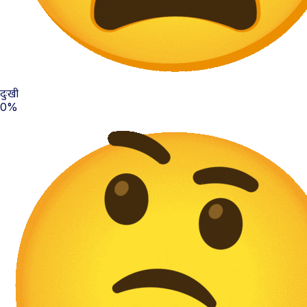
दुःखी
0%