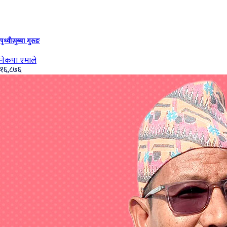
पृथ्‍वीसुब्बा गुरुङ
नेकपा एमाले
१६,८७६