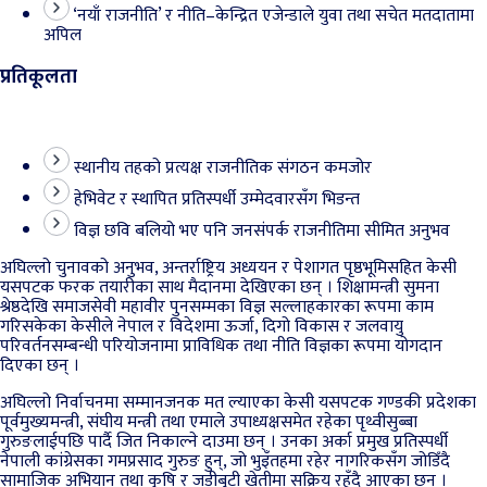
‘नयाँ राजनीति’ र नीति–केन्द्रित एजेन्डाले युवा तथा सचेत मतदातामा
अपिल
प्रतिकूलता
स्थानीय तहको प्रत्यक्ष राजनीतिक संगठन कमजोर
हेभिवेट र स्थापित प्रतिस्पर्धी उम्मेदवारसँग भिडन्त
विज्ञ छवि बलियो भए पनि जनसंपर्क राजनीतिमा सीमित अनुभव
अघिल्लो चुनावको अनुभव, अन्तर्राष्ट्रिय अध्ययन र पेशागत पृष्ठभूमिसहित केसी
यसपटक फरक तयारीका साथ मैदानमा देखिएका छन् । शिक्षामन्त्री सुमना
श्रेष्ठदेखि समाजसेवी महावीर पुनसम्मका विज्ञ सल्लाहकारका रूपमा काम
गरिसकेका केसीले नेपाल र विदेशमा ऊर्जा, दिगो विकास र जलवायु
परिवर्तनसम्बन्धी परियोजनामा प्राविधिक तथा नीति विज्ञका रूपमा योगदान
दिएका छन् ।
अघिल्लो निर्वाचनमा सम्मानजनक मत ल्याएका केसी यसपटक गण्डकी प्रदेशका
पूर्वमुख्यमन्त्री, संघीय मन्त्री तथा एमाले उपाध्यक्षसमेत रहेका पृथ्वीसुब्बा
गुरुङलाईपछि पार्दै जित निकाल्ने दाउमा छन् । उनका अर्का प्रमुख प्रतिस्पर्धी
नेपाली कांग्रेसका गमप्रसाद गुरुङ हुन्, जो भुइँतहमा रहेर नागरिकसँग जोडिँदै
सामाजिक अभियान तथा कृषि र जडीबुटी खेतीमा सक्रिय रहँदै आएका छन् ।