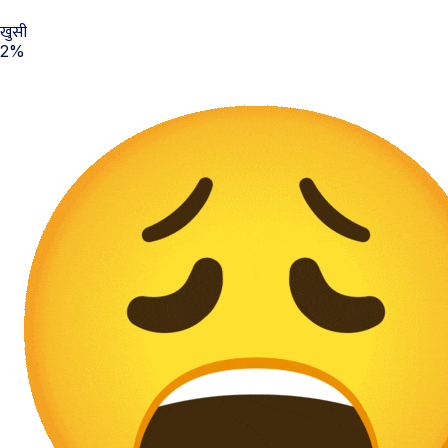
खुसी
2%