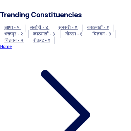
Trending Constituencies
झापा - ५
सर्लाही - ४
सुनसरी - १
काठमाडौं - १
भक्तपुर - २
काठमाडौं - ३
गोरखा - १
चितवन - ३
चितवन - २
रौतहट - १
Home