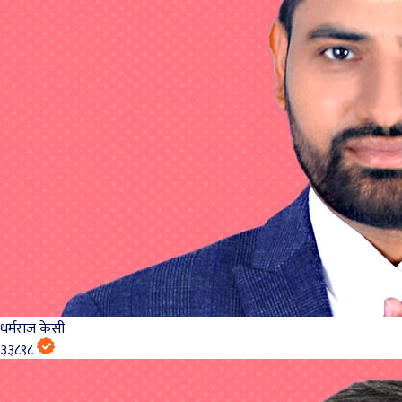
धर्मराज केसी
३३८९८