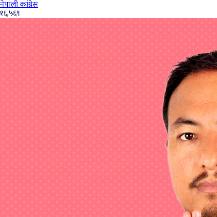
नेपाली कांग्रेस
१६,५६९