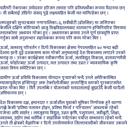
यसैगरी नेकपाका उम्मेदवार हरिजंग तामाङ पनि प्रतिस्पर्धीका रूपमा मैदानमा छन्
। यी सबैलाई उछिनेर संसद् पुग्ने लक्ष्यसहित केसी मत मागिरहेका छन् ।
लमजुङको सुन्दरबजार नगरपालिका–६, छत्रीथाँटी (ढोडसिङ) मा जन्मिएका
केसीले दक्षिण कोरियाको आजु विश्वविद्यालयबाट वातावरण इन्जिनियरिङ विषयमा
स्नातकोत्तर अध्ययन गरेका हुन् । अध्ययनका क्रममा उनले पूर्ण छात्रवृत्ति प्राप्त
गर्नुका साथै अनुसन्धान सहायकका रूपमा पनि काम गरेका थिए ।
ऊर्जा, जलवायु परिवर्तन र दिगो विकासका क्षेत्रमा नेपालसहित ४० भन्दा बढी
देशमा झन्डै दुई दशकसम्म काम गरेको अनुभवलाई देश विकासमा लगाउने उनको
भनाइ छ । उनका कार्यक्षेत्रमा नवीकरणीय ऊर्जा, जलविद्युत् विकास, वातावरणमैत्री
ऊर्जा, फोहोरबाट ऊर्जा उत्पादन, मल उत्पादन तथा उन्नत र व्यावसायिक कृषि
जस्ता विषय समेटिएका छन् ।
ग्रामीण ऊर्जा प्रविधि विकासमा योगदान पुर्‍याएको भन्दै उनले अमेरिकास्थित
म्यासाचुसेट्स इन्स्टिच्युट अफ टेक्नोलोजीबाट अन्तर्राष्ट्रिय स्तरको पुरस्कारसमेत
प्राप्त गरेका थिए । यिनै उपलब्धि र योजनाबारे मतदातालाई बुझाउँदै केसी घरदैलो
अभियानमा छन् ।
देश विकासमा दक्ष, इमानदार र ऊर्जाशील युवाको भूमिका निर्णायक हुने धारणा
राख्ने केसी ‘प्रतिभा पलायन होइन, प्रतिभा फिर्ता र परिचालन’ आवश्यक रहेको
एजेन्डा अघि सार्छन् । लमजुङमा विद्युत्, उन्नत कृषि, पशुपालन, जडीबुटी, शिक्षा,
स्वास्थ्य, उद्योग तथा धार्मिक र साहसिक पर्यटनका पर्याप्त सम्भावना रहेको भन्दै
उनले ती क्षेत्रको वैज्ञानिक र दिगो उपयोगमार्फत जिल्लावासीको जीवनस्तर उकास्ने