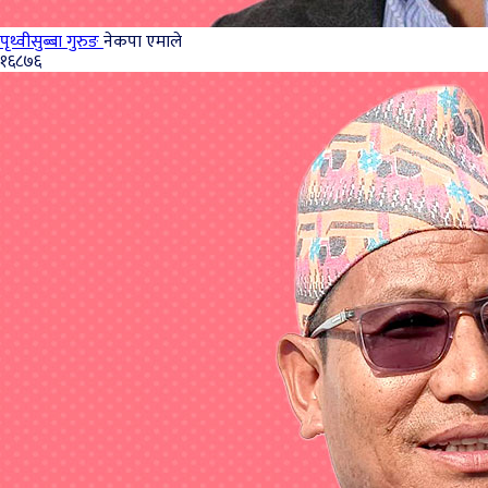
पृथ्‍वीसुब्बा गुरुङ
नेकपा एमाले
१६८७६