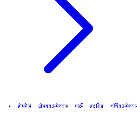
होमपेज
क्षेत्रगत उम्मेदवार
पार्टी
हट सिट
चर्चित उम्मेदवा