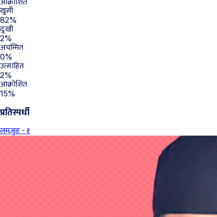
आक्रोशित
खुसी
82%
दुःखी
2%
अचम्मित
0%
उत्साहित
2%
आक्रोशित
15%
प्रतिस्पर्धी
लमजुङ - १