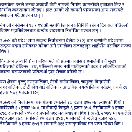
त्यसबेला उनले अनक जयदेवी जेभी नामको निर्माण कम्पनीको इजाजत लिए र
निर्माण व्यवसायमा जोडिए । हाल उनको सो कम्पनी परिवारका अन्य सदस्यले
सञ्चालन गर्दै आएका छन् ।
नेपाली कांग्रेसको १३ र १४ औं महाधिवेशनका प्रतिनिधि रहेका दिक्पाल पछिल्लो
विशेष महाधिवेशनबाट केन्द्रीय सदस्यमा निर्वाचित भएका छन् ।
२०७४ को प्रदेश सभा सदस्य निर्वाचनमा दैलेख २ (२) बाट कर्णाली प्रदेशसभा
सदस्य पदमा उम्मेदवार बनेका उनी एमालेका राजबहादुर शाहीसँग पराजित भएका
थिए ।
विगतका अन्य निर्वाचन परिणामले यो क्षेत्रमा कांग्रेस र एमालेबीच नै मुख्य
प्रतिस्पर्धा देखिन्छ । तर, पछिल्लो समय नयाँ पार्टीहरूको उदय र लोकप्रियताको
कारण यसपटकको प्रतिस्पर्धा झन् रोचक बनेको छ ।
यस क्षेत्रमा दुल्लु नगरपालिका, भैरवी गाउँपालिका, चामुण्डा विन्द्रासैनी
नगरपालिका, ठाँटीकाँध गाउँपालिका र आठबिस नगरपालिका पर्दछन् । यहाँ ८१
हजार ५०३ मतदाता छन् ।
२०७९ को निर्वाचनमा यस क्षेत्रमा एमालेले १७ हजार ३१७ मत ल्याएको थियो ।
कांग्रेसले १५ हजार ४०४, माओवादी केन्द्रले ६ हजार ३५४, नेमकिपाले ३ हजार
८९८, रास्वपाले ९०५ र राप्रपाले ५१८ मत ल्याएका थिए । त्यस्तै, २०७४ मा एमालेले
१८ हजार ३४८, कांग्रेसले १५ हजार ३४७, माओवादी केन्द्रले ३ हजार ५४६,
नेमकिपाले ३ हजार १७९ र राप्रपाले ३११ समानुपातिक मत प्राप्त गरेका थिए ।