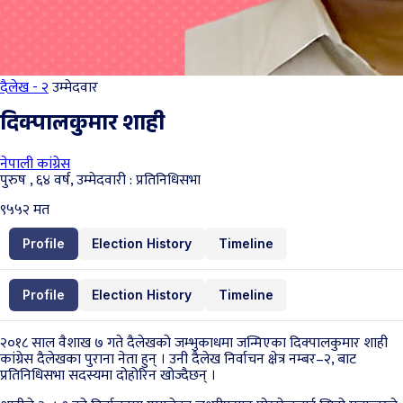
दैलेख - २
उम्मेदवार
दिक्पालकुमार शाही
नेपाली कांग्रेस
पुरुष , ६४ वर्ष, उम्मेदवारी : प्रतिनिधिसभा
९५५२
मत
Profile
Election History
Timeline
Profile
Election History
Timeline
२०१८ साल वैशाख ७ गते दैलेखको जम्भुकाधमा जन्मिएका दिक्पालकुमार शाही
कांग्रेस दैलेखका पुराना नेता हुन् । उनी दैलेख निर्वाचन क्षेत्र नम्बर–२, बाट
प्रतिनिधिसभा सदस्यमा दोहोरिन खोज्दैछन् ।