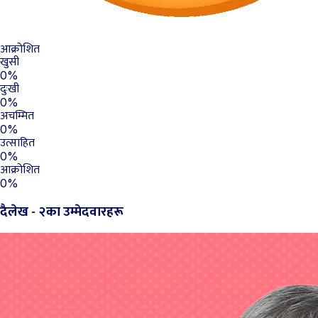
आक्रोशित
खुसी
0%
दुःखी
0%
अचम्मित
0%
उत्साहित
0%
आक्रोशित
0%
दैलेख - २का उम्मेदवारहरू