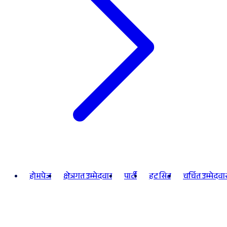
होमपेज
क्षेत्रगत उम्मेदवार
पार्टी
हट सिट
चर्चित उम्मेदवा