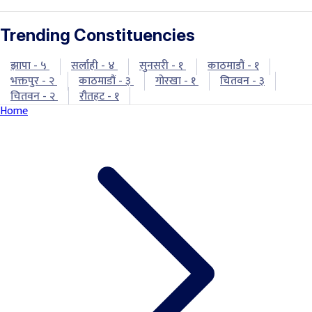
Trending Constituencies
झापा - ५
सर्लाही - ४
सुनसरी - १
काठमाडौं - १
भक्तपुर - २
काठमाडौं - ३
गोरखा - १
चितवन - ३
चितवन - २
रौतहट - १
Home