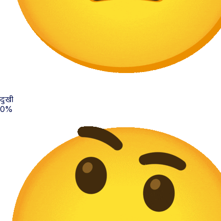
दुःखी
0%