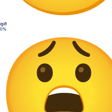
खुसी
0%