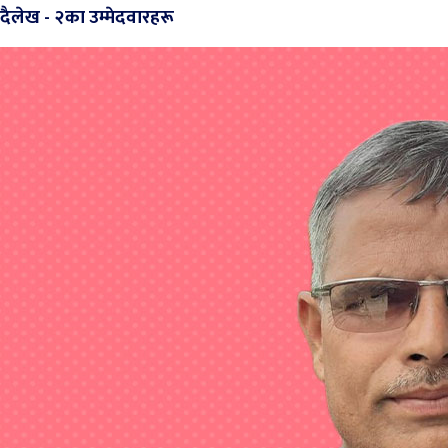
दैलेख - २का उम्मेदवारहरू