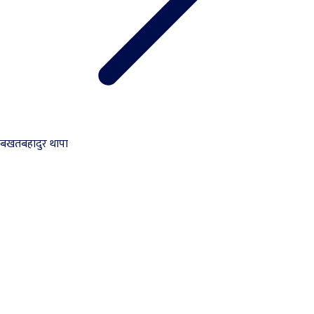
बखतबहादुर थापा