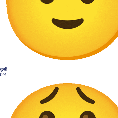
खुसी
0%