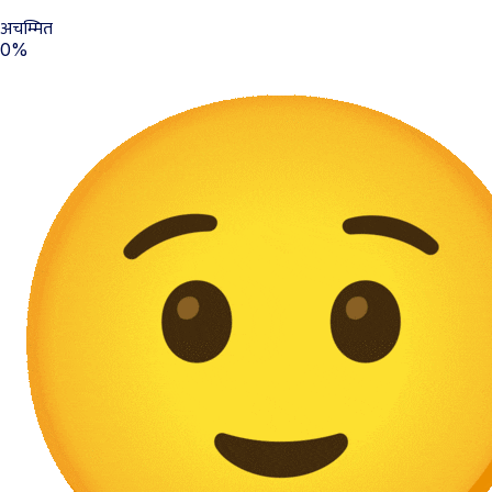
अचम्मित
0%