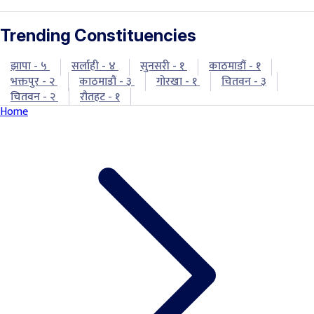
Trending Constituencies
झापा - ५
सर्लाही - ४
सुनसरी - १
काठमाडौं - १
भक्तपुर - २
काठमाडौं - ३
गोरखा - १
चितवन - ३
चितवन - २
रौतहट - १
Home