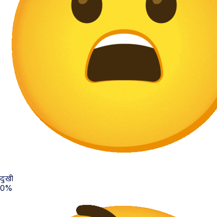
दुःखी
0%