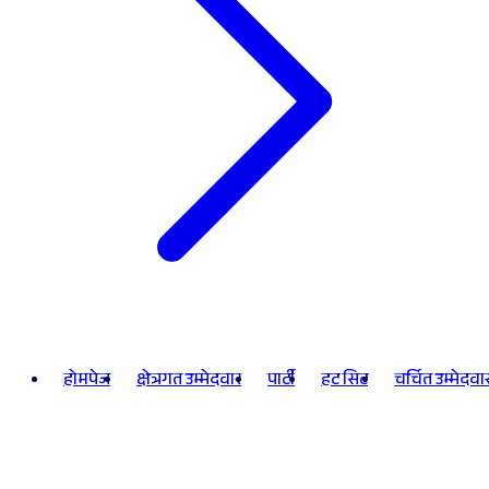
होमपेज
क्षेत्रगत उम्मेदवार
पार्टी
हट सिट
चर्चित उम्मेदवा