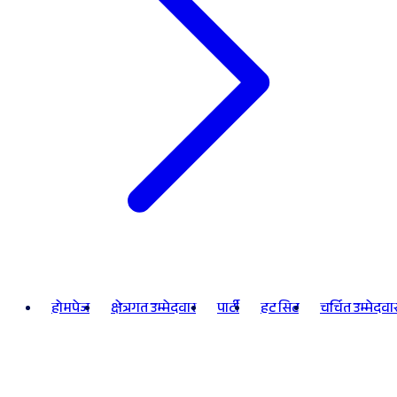
होमपेज
क्षेत्रगत उम्मेदवार
पार्टी
हट सिट
चर्चित उम्मेदवा