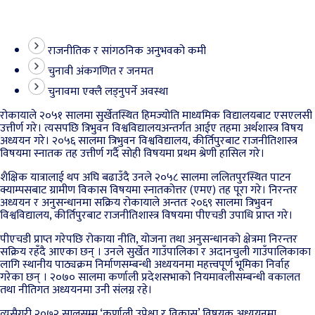
राजनीतिक र सांगठनिक अनुभवको कमी
चुनावी अंकगणित र जनमत
चुनावमा एक्लै लड्नुपर्ने अवस्था
रोकायाले २०५१ सालमा सुर्खेतस्थित हिमज्योति माध्यमिक विद्यालयबाट एसएलसी
उत्तीर्ण गरे। त्यसपछि त्रिभुवन विश्वविद्यालयअन्तर्गत आईए तहमा अर्थशास्त्र विषय
अध्ययन गरे। २०५६ सालमा त्रिभुवन विश्वविद्यालय, कीर्तिपुरबाट राजनीतिशास्त्र
विषयमा स्नातक तह उत्तीर्ण गर्दै सोही विषयमा प्रथम श्रेणी हासिल गरे।
शैक्षिक यात्रालाई थप अघि बढाउँदै उनले २०५८ सालमा ललितपुरस्थित पाटन
क्याम्पसबाट ग्रामीण विकास विषयमा स्नातकोत्तर (एमए) तह पूरा गरे। निरन्तर
अध्ययन र अनुसन्धानमा सक्रिय रोकायाले अन्ततः २०६९ सालमा त्रिभुवन
विश्वविद्यालय, कीर्तिपुरबाट राजनीतिशास्त्र विषयमा पीएचडी उपाधि प्राप्त गरे।
पीएचडी प्राप्त गरेपछि रोकाया नीति, योजना तथा अनुसन्धानको क्षेत्रमा निरन्तर
सक्रिय रहँदै आएका छन् । उनले सुर्खेत गाउँपालिका र अदानचुली गाउँपालिकाका
लागि स्थानीय पाठ्यक्रम निर्माणसम्बन्धी अध्ययनमा महत्त्वपूर्ण भूमिका निर्वाह
गरेका छन् । २०७० सालमा कर्णाली प्रदेशसभाको नियमावलीसम्बन्धी वकालत
तथा नीतिगत अध्ययनमा उनी संलग्न रहे।
त्यसैगरी २०७२ सालसम्म ‘कर्णाली उपेक्षा र विकास’ विषयक अध्ययनमा