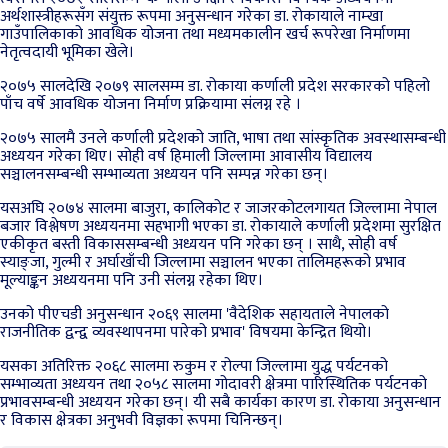
अर्थशास्त्रीहरूसँग संयुक्त रूपमा अनुसन्धान गरेका डा. रोकायाले नाम्खा
गाउँपालिकाको आवधिक योजना तथा मध्यमकालीन खर्च रूपरेखा निर्माणमा
नेतृत्वदायी भूमिका खेले।
२०७५ सालदेखि २०७९ सालसम्म डा. रोकाया कर्णाली प्रदेश सरकारको पहिलो
पाँच वर्षे आवधिक योजना निर्माण प्रक्रियामा संलग्न रहे ।
२०७५ सालमै उनले कर्णाली प्रदेशको जाति, भाषा तथा सांस्कृतिक अवस्थासम्बन्धी
अध्ययन गरेका थिए। सोही वर्ष हिमाली जिल्लामा आवासीय विद्यालय
सञ्चालनसम्बन्धी सम्भाव्यता अध्ययन पनि सम्पन्न गरेका छन्।
यसअघि २०७४ सालमा बाजुरा, कालिकोट र जाजरकोटलगायत जिल्लामा नेपाल
बजार विश्लेषण अध्ययनमा सहभागी भएका डा. रोकायाले कर्णाली प्रदेशमा सुरक्षित
एकीकृत बस्ती विकाससम्बन्धी अध्ययन पनि गरेका छन् । साथै, सोही वर्ष
स्याङ्जा, गुल्मी र अर्घाखाँची जिल्लामा सञ्चालन भएका तालिमहरूको प्रभाव
मूल्याङ्कन अध्ययनमा पनि उनी संलग्न रहेका थिए।
उनको पीएचडी अनुसन्धान २०६९ सालमा 'वैदेशिक सहायताले नेपालको
राजनीतिक द्वन्द्व व्यवस्थापनमा पारेको प्रभाव' विषयमा केन्द्रित थियो।
यसका अतिरिक्त २०६८ सालमा रुकुम र रोल्पा जिल्लामा युद्ध पर्यटनको
सम्भाव्यता अध्ययन तथा २०५८ सालमा गोदावरी क्षेत्रमा पारिस्थितिक पर्यटनको
प्रभावसम्बन्धी अध्ययन गरेका छन्। यी सबै कार्यका कारण डा. रोकाया अनुसन्धान
र विकास क्षेत्रका अनुभवी विज्ञका रूपमा चिनिन्छन्।