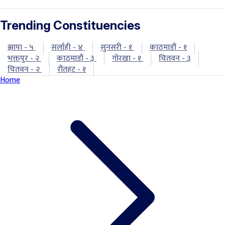
Trending Constituencies
झापा - ५
सर्लाही - ४
सुनसरी - १
काठमाडौं - १
भक्तपुर - २
काठमाडौं - ३
गोरखा - १
चितवन - ३
चितवन - २
रौतहट - १
Home