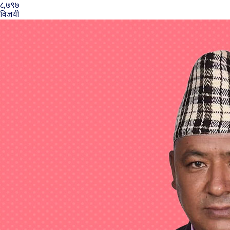
८,७९७
विजयी