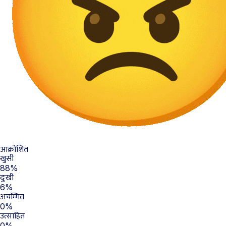
आक्रोशित
खुसी
88%
दुःखी
6%
अचम्मित
0%
उत्साहित
0%