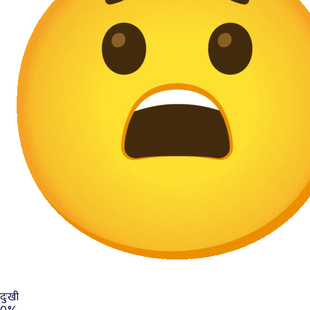
दुःखी
0%