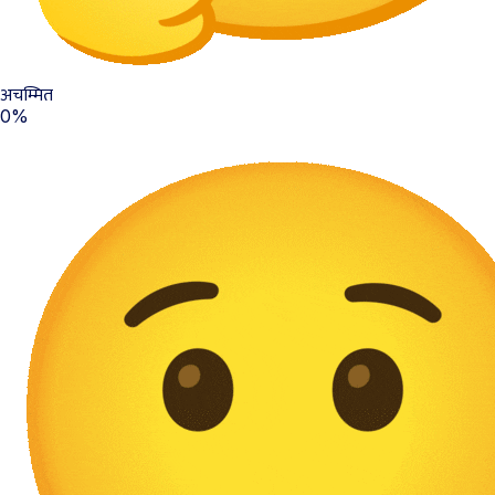
अचम्मित
0%