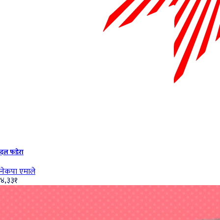
दल फडेरा
नेकपा एमाले
४,३३१