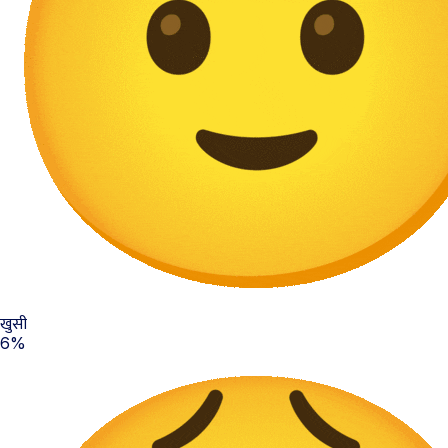
खुसी
6%