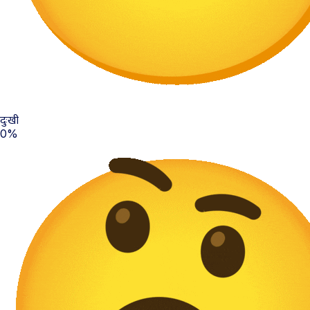
दुःखी
0%