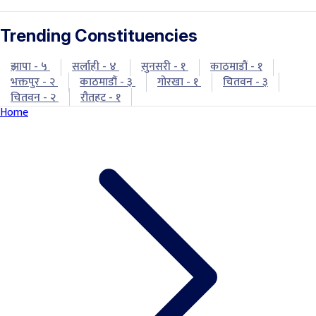
Trending Constituencies
झापा - ५
सर्लाही - ४
सुनसरी - १
काठमाडौं - १
भक्तपुर - २
काठमाडौं - ३
गोरखा - १
चितवन - ३
चितवन - २
रौतहट - १
Home