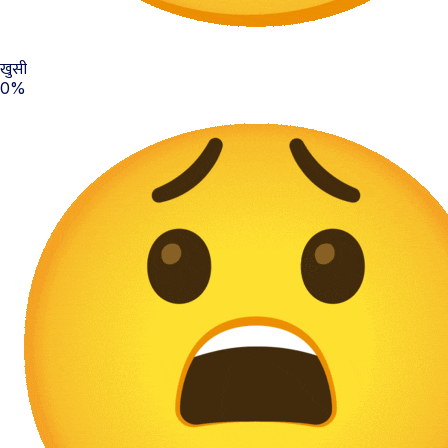
खुसी
0%