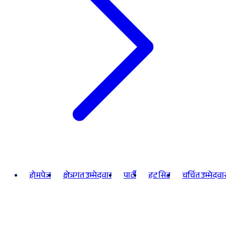
होमपेज
क्षेत्रगत उम्मेदवार
पार्टी
हट सिट
चर्चित उम्मेदवा