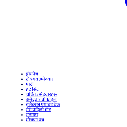
होमपेज
क्षेत्रगत उम्मेदवार
पार्टी
हट सिट
चर्चित उम्मेदवारहरू
उम्मेदवार प्रोफाइल
इलेक्सन फ्याक्ट चेक
मेरो पहिलो भोट
मतान्तर
घोषणा पत्र