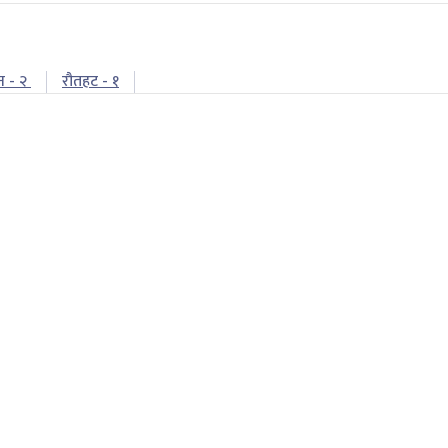
न - २
रौतहट - १