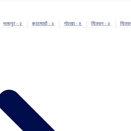
भक्तपुर - २
काठमाडौं - ३
गोरखा - १
चितवन - ३
चितव