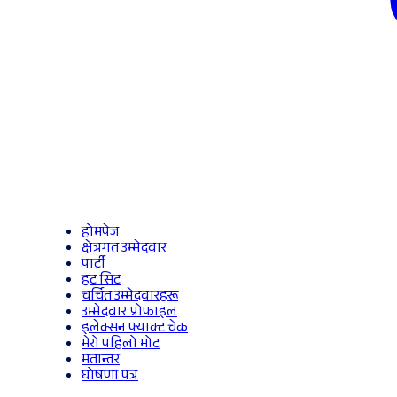
होमपेज
क्षेत्रगत उम्मेदवार
पार्टी
हट सिट
चर्चित उम्मेदवारहरू
उम्मेदवार प्रोफाइल
इलेक्सन फ्याक्ट चेक
मेरो पहिलो भोट
मतान्तर
घोषणा पत्र