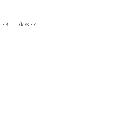
न - २
रौतहट - १