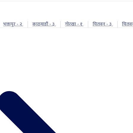
भक्तपुर - २
काठमाडौं - ३
गोरखा - १
चितवन - ३
चितव