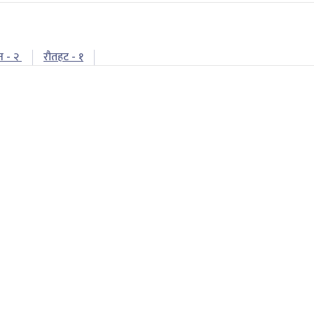
न - २
रौतहट - १