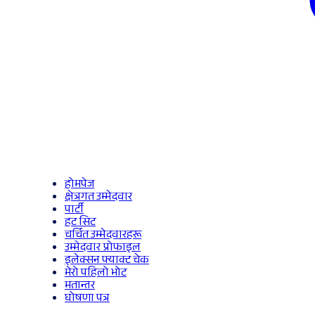
होमपेज
क्षेत्रगत उम्मेदवार
पार्टी
हट सिट
चर्चित उम्मेदवारहरू
उम्मेदवार प्रोफाइल
इलेक्सन फ्याक्ट चेक
मेरो पहिलो भोट
मतान्तर
घोषणा पत्र