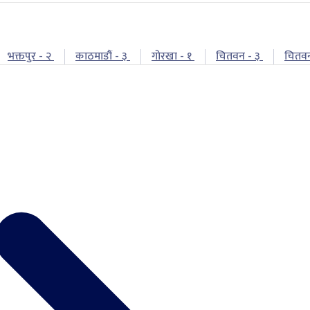
भक्तपुर - २
काठमाडौं - ३
गोरखा - १
चितवन - ३
चितव