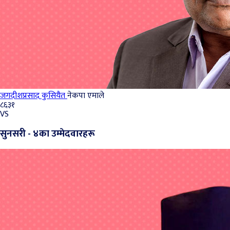
जगदीशप्रसाद कुसियैत
नेकपा एमाले
८६३१
VS
सुनसरी - ४का उम्मेदवारहरू