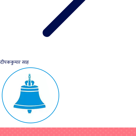
दीपककुमार साह