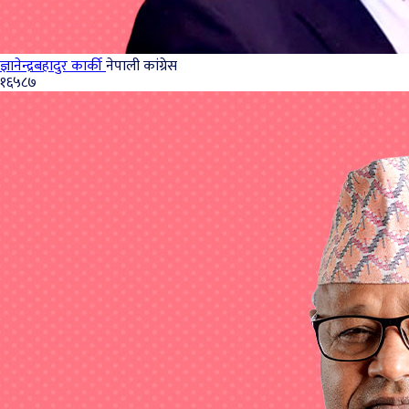
ज्ञानेन्द्रबहादुर कार्की
नेपाली कांग्रेस
१६५८७