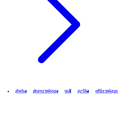
होमपेज
क्षेत्रगत उम्मेदवार
पार्टी
हट सिट
चर्चित उम्मेदवा