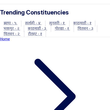
Trending Constituencies
झापा - ५
सर्लाही - ४
सुनसरी - १
काठमाडौं - १
भक्तपुर - २
काठमाडौं - ३
गोरखा - १
चितवन - ३
चितवन - २
रौतहट - १
Home