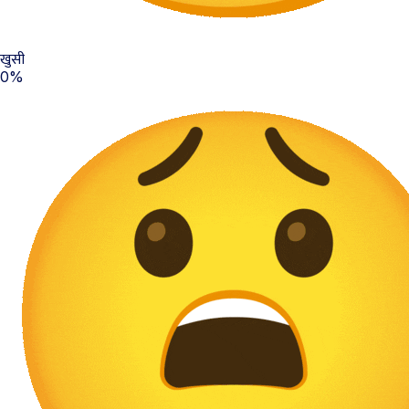
खुसी
0%