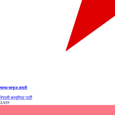
महमद महफुज अंसारी
नेपाली कम्युनिस्ट पार्टी
३,४३२