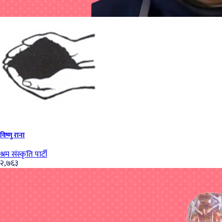
विष्‍णु राना
श्रम संस्कृति पार्टी
२,७६३