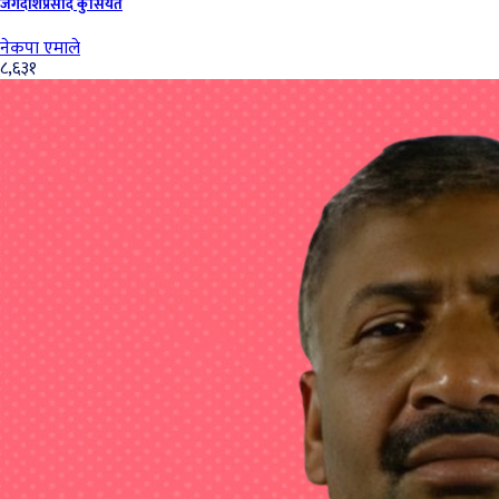
जगदीशप्रसाद कुसियैत
नेकपा एमाले
८,६३१