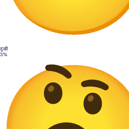
दुःखी
3%