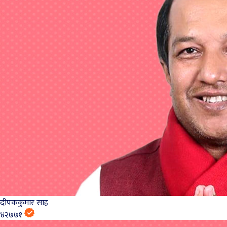
दीपककुमार साह
४२७७१