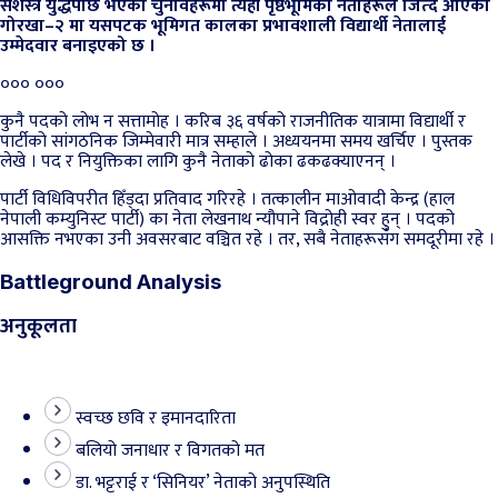
सशस्त्र युद्धपछि भएका चुनावहरूमा त्यही पृष्ठभूमिका नेताहरूले जित्दै आएको
गोरखा–२ मा यसपटक भूमिगत कालका प्रभावशाली विद्यार्थी नेतालाई
उम्मेदवार बनाइएको छ ।
००० ०००
कुनै पदको लोभ न सत्तामोह । करिब ३६ वर्षको राजनीतिक यात्रामा विद्यार्थी र
पार्टीको सांगठनिक जिम्मेवारी मात्र सम्हाले । अध्ययनमा समय खर्चिए । पुस्तक
लेखे । पद र नियुक्तिका लागि कुनै नेताको ढोका ढकढक्याएनन् ।
पार्टी विधिविपरीत हिँड्दा प्रतिवाद गरिरहे । तत्कालीन माओवादी केन्द्र (हाल
नेपाली कम्युनिस्ट पार्टी) का नेता लेखनाथ न्यौपाने विद्रोही स्वर हुन् । पदको
आसक्ति नभएका उनी अवसरबाट वञ्चित रहे । तर, सबै नेताहरूसँग समदूरीमा रहे ।
Battleground Analysis
अनुकूलता
स्वच्छ छवि र इमानदारिता
बलियो जनाधार र विगतको मत
डा. भट्टराई र ‘सिनियर’ नेताको अनुपस्थिति