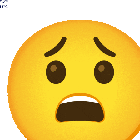
खुसी
0%