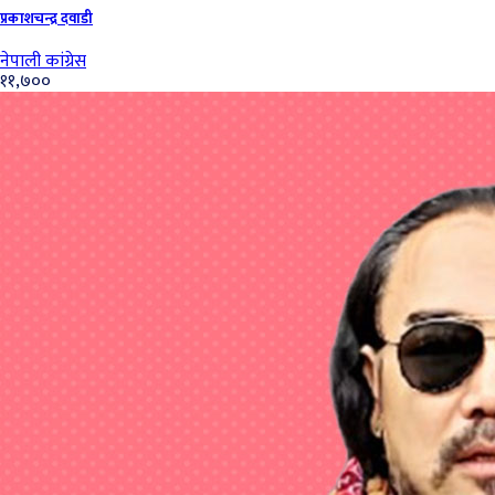
प्रकाशचन्‍द्र दवाडी
नेपाली कांग्रेस
११,७००