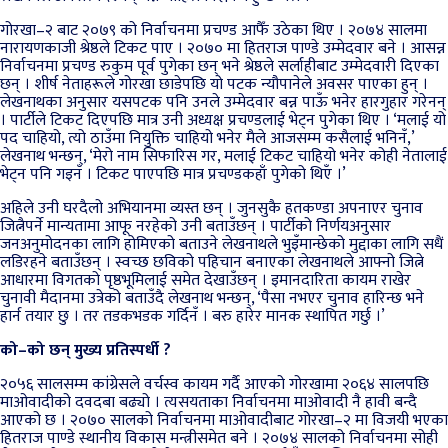
गोरखा–२ बाट २०७९ को निर्वाचनमा प्रचण्ड आफैँ उठेका थिए । २०७४ सालमा
नारायणकाजी श्रेष्ठले टिकट पाए । २०७० मा हितराज पाण्डे उम्मेदवार बने । आसन्न
निर्वाचनमा प्रचण्ड रुकुम पूर्व पुगेका छन् भने श्रेष्ठले सर्लाहीबाट उम्मेदवारी दिएका
छन् । शीर्ष नेताहरूले गोरखा छाडेपछि यो पटक न्यौपानेले अवसर पाएका हुन् ।
लेखनाथका अनुसार यसपटक पनि उनले उम्मेदवार बन्न पाऊँ भनेर हारगुहार गरेनन्
। पार्टीले टिकट दिएपछि मात्र उनी अध्यक्ष प्रचण्डलाई भेट्न पुगेका थिए । ‘मलाई यो
पद चाहियो, त्यो ठाउँमा नियुक्ति चाहियो भनेर मैले आजसम्म कसैलाई भनिनँ,’
लेखनाथ भन्छन्, ‘मेरो नाम सिफारिस गर, मलाई टिकट चाहियो भनेर कोही नेतालाई
भेट्न पनि गइनँ । टिकट पाएपछि मात्र प्रचण्डकहाँ पुगेको थिएँ ।’
अहिले उनी घरदैलो अभियानमा व्यस्त छन् । जुनसुकै हतकण्डा अपनाएर चुनाव
जित्नैपर्ने मान्यतामा आफू नरहेको उनी बताउँछन् । पार्टीको निर्णयअनुसार
जनअनुमोदनका लागि होमिएको बताउने लेखनाथले भुइँमान्छेको मुद्दाका लागि सधैं
लडिरहने बताउँछन् । स्वच्छ छविको पहिचान बनाएका लेखनाथले आफ्नो जित्ने
आधारमा विगतको पृष्ठभूमिलाई समेत देखाउँछन् । इमानदारिता कायम राखेर
चुनावी मैदानमा उत्रेको बताउँदै लेखनाथ भन्छन्, ‘पैसा नभएर चुनाव हारिन्छ भने
हार्न तयार छु । तर तडकभडक गर्दिनँ । बरु हारेर मानक स्थापित गर्छु ।’
को–को छन् मुख्य प्रतिस्पर्धी ?
२०५६ सालसम्म कांग्रेसले वर्चस्व कायम गर्दै आएको गोरखामा २०६४ सालपछि
माओवादीको दवदबा बढ्यो । त्यसयताका निर्वाचनमा माओवादी नै हावी बन्दै
आएको छ । २०७० सालको निर्वाचनमा माओवादीबाट गोरखा–२ मा विजयी भएका
हितराज पाण्डे स्थानीय विकास मन्त्रीसमेत बने । २०७४ सालको निर्वाचनमा सोही