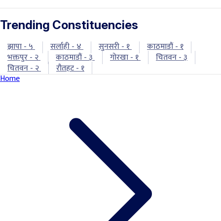
Trending Constituencies
झापा - ५
सर्लाही - ४
सुनसरी - १
काठमाडौं - १
भक्तपुर - २
काठमाडौं - ३
गोरखा - १
चितवन - ३
चितवन - २
रौतहट - १
Home