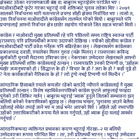
क्षेत्रबाट उठेका नारायणकाजी श्रेष्ठ डा. बाबुराम भट्टराईसँग पराजित भए ।
माओवादीबाटै फुटेर गएका भट्टराई नयाँ शक्तिबाट चुनाव लडेका थिए । २०७९
सालको निर्वाचनमा भारी मतान्तरले प्रचण्ड सोही क्षेत्रमा निर्वाचित भए । त्यसो त,
उक्त निर्वाचनमा माओवादीले कांग्रेससँग तालमेल गरेको थियो । बाबुरामले पनि
प्रचण्डलाई आफ्नो निर्वाचन क्षेत्र छाडेर सहयोग गरेकाले जित सहज भएको थियो ।
कांग्रेस र माओवादी मुख्य प्रतिस्पर्धी रहे पनि पछिल्लो समय राष्ट्रिय स्वतन्त्र पार्टी
(रास्वपा) पनि प्रतिस्पर्धीको रूपमा उदाएको देखिन्छ । नयाँको खोजीमा कांग्रेस र
माओवादीबाटै पार्टी प्रवेश गर्नेहरू पनि बढिरहेका छन् । लेखनाथसँग कांग्रेसका
प्रकाशचन्द्र दवाडी, एमालेका मिलन गुरुङ (चक्रे मिलन) र रास्वपाका कविन्द्र
बुर्लाकोटी चुनावी मैदानमा उत्रिएका छन् । नेकपाका उम्मेदवार लेखनाथले आफ्नो
मुख्य प्रतिस्पर्धी शक्ति कांग्रेसलाई ठान्छन् । रास्वपाप्रति उनको टिप्पणी छ, ‘उहाँहरू
भर्खर जन्मनुभएको हो । सिद्धान्त के हो ? विचार के हो ? जरा के हो ? कहाँ पुग्ने हो
? नेता कार्यकर्ताको नैतिकता के हो ? त्यो टुंगो नभई टिप्पणी गर्न मिल्दैन ।’
सांगठनिक हिसाबले एमाले कमजोर रहेको बताउँदै न्यौपाने कांग्रेसलाई नै मुख्य
प्रतिस्पर्धी ठान्छन् । विशेष महाधिवेशनपछिको कांग्रेस फुटले आफूलाई फाइदा
पुगेको उनी जिकिर गर्छन् । बाबुराम भट्टराई ‘ब्याक’ हुनुले जितको सम्भावना झन्
बलियो बनेको नेकपाभित्रको बुझाइ छ । लेखनाथ भन्छन्, ‘चुनावमा आउने बेलैमा
उहाँलाई सोधेर तपाईं जाने भए म जान्नँ भनेर आएको थिएँ । अहिले उहाँ नभएपछि
उहाँको उत्तराधिकारीको रूपमा मैले काम गर्नुपर्छ, उहाँ ब्याक हुँदा मलाई समर्थन
गर्नुपर्छ ।’
सांगठनिकभन्दा व्यक्तिगत प्रभावका कारण भट्टराई गोरखा–२ मा बलियो
उम्मेदवारका रूपमा परिचित थिए । तर, उनी प्रतिस्पर्धी भएनन् । भट्टराई उम्मेदवार