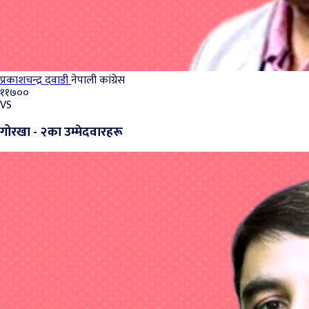
प्रकाशचन्‍द्र दवाडी
नेपाली कांग्रेस
११७००
VS
गोरखा - २का उम्मेदवारहरू