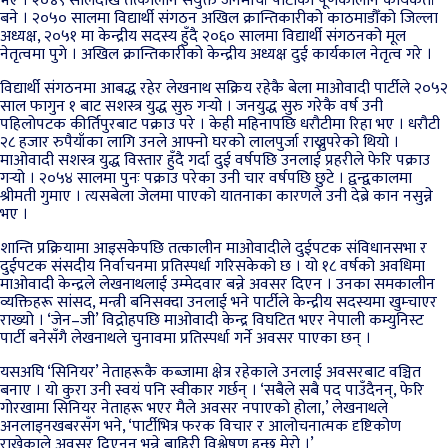
भए । २०४९ सालदेखि तत्कालीन संयुक्त जनमोर्चा पार्टीको पूर्णकालीन कार्यकर्ता
बने । २०५० सालमा विद्यार्थी संगठन अखिल क्रान्तिकारीको काठमाडौँको जिल्ला
अध्यक्ष, २०५१ मा केन्द्रीय सदस्य हुँदै २०६० सालमा विद्यार्थी संगठनको मूल
नेतृत्वमा पुगे । अखिल क्रान्तिकारीको केन्द्रीय अध्यक्ष दुई कार्यकाल नेतृत्व गरे ।
विद्यार्थी संगठनमा आबद्ध रहेर लेखनाथ सक्रिय रहेकै बेला माओवादी पार्टीले २०५२
साल फागुन १ बाट सशस्त्र युद्ध सुरु गर्‍यो । जनयुद्ध सुरु गरेकै वर्ष उनी
पहिलोपटक कीर्तिपुरबाट पक्राउ परे । केही महिनापछि धरौटीमा रिहा भए । धरौटी
२८ हजार रुपैयाँका लागि उनले आफ्नो घरको लालपुर्जा राख्नुपरेको थियो ।
माओवादी सशस्त्र युद्ध विस्तार हुँदै गर्दा दुई वर्षपछि उनलाई प्रहरीले फेरि पक्राउ
गर्‍यो । २०५४ सालमा पुनः पक्राउ परेका उनी चार वर्षपछि छुटे । द्वन्द्वकालमा
श्रीमती गुमाए । त्यसबेला जेलमा पाएको यातनाका कारणले उनी देब्रे कान नसुन्ने
भए ।
शान्ति प्रक्रियामा आइसकेपछि तत्कालीन माओवादीले दुईपटक संविधानसभा र
दुईपटक संसदीय निर्वाचनमा प्रतिस्पर्धा गरिसकेको छ । यो १८ वर्षको अवधिमा
माओवादी केन्द्रले लेखनाथलाई उम्मेदवार बन्ने अवसर दिएन । उनका समकालीन
व्यक्तिहरू सांसद, मन्त्री बनिसक्दा उनलाई भने पार्टीले केन्द्रीय सदस्यमा खुम्चाएर
राख्यो । ‘जेन–जी’ विद्रोहपछि माओवादी केन्द्र विघटित भएर नेपाली कम्युनिस्ट
पार्टी बनेसँगै लेखनाथले चुनावमा प्रतिस्पर्धा गर्ने अवसर पाएका छन् ।
यसअघि ‘सिनियर’ नेताहरूकै कब्जामा क्षेत्र रहेकाले उनलाई अवसरबाट वञ्चित
बनाए । यो कुरा उनी स्वयं पनि स्वीकार गर्छन् । ‘सबैले सबै पद पाउँदैनन्, फेरि
गोरखामा सिनियर नेताहरू भएर मैले अवसर नपाएको होला,’ लेखनाथले
अनलाइनखबरसँग भने, ‘पार्टीभित्र फरक विचार र आलोचनात्मक दृष्टिकोण
राखेकाले अवसर दिएनन् भन्ने बाहिरी विश्लेषण हुन्छ मेरो ।’