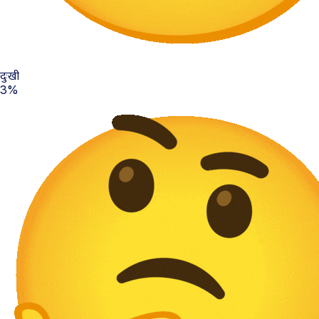
दुःखी
3%