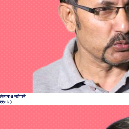
लेखनाथ न्यौपाने
११०७३