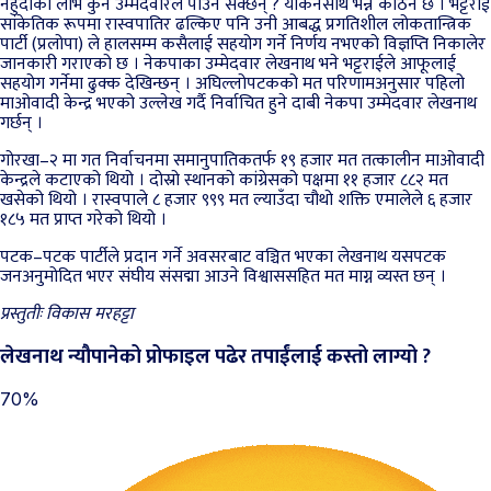
नहुँदाको लाभ कुन उम्मेदवारले पाउन सक्छन् ? यकिनसाथ भन्न कठिन छ । भट्टराई
सांकेतिक रूपमा रास्वपातिर ढल्किए पनि उनी आबद्ध प्रगतिशील लोकतान्त्रिक
पार्टी (प्रलोपा) ले हालसम्म कसैलाई सहयोग गर्ने निर्णय नभएको विज्ञप्ति निकालेर
जानकारी गराएको छ । नेकपाका उम्मेदवार लेखनाथ भने भट्टराईले आफूलाई
सहयोग गर्नेमा ढुक्क देखिन्छन् । अघिल्लोपटकको मत परिणामअनुसार पहिलो
माओवादी केन्द्र भएको उल्लेख गर्दै निर्वाचित हुने दाबी नेकपा उम्मेदवार लेखनाथ
गर्छन् ।
गोरखा–२ मा गत निर्वाचनमा समानुपातिकतर्फ १९ हजार मत तत्कालीन माओवादी
केन्द्रले कटाएको थियो । दोस्रो स्थानको कांग्रेसको पक्षमा ११ हजार ८८२ मत
खसेको थियो । रास्वपाले ८ हजार ९९९ मत ल्याउँदा चौथो शक्ति एमालेले ६ हजार
१८५ मत प्राप्त गरेको थियो ।
पटक–पटक पार्टीले प्रदान गर्ने अवसरबाट वञ्चित भएका लेखनाथ यसपटक
जनअनुमोदित भएर संघीय संसद्मा आउने विश्वाससहित मत माग्न व्यस्त छन् ।
प्रस्तुतीः विकास मरहट्टा
लेखनाथ न्यौपानेको प्रोफाइल पढेर तपाईंलाई कस्तो लाग्यो ?
70%