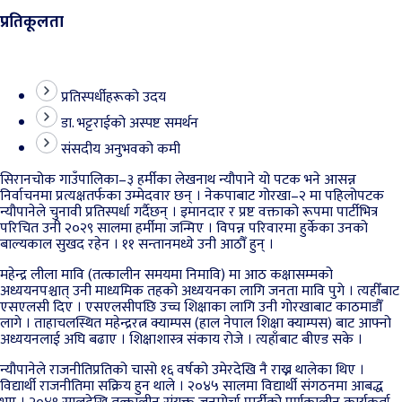
प्रतिकूलता
प्रतिस्पर्धीहरूको उदय
डा. भट्टराईको अस्पष्ट समर्थन
संसदीय अनुभवको कमी
सिरानचोक गाउँपालिका–३ हर्मीका लेखनाथ न्यौपाने यो पटक भने आसन्न
निर्वाचनमा प्रत्यक्षतर्फका उम्मेदवार छन् । नेकपाबाट गोरखा–२ मा पहिलोपटक
न्यौपानेले चुनावी प्रतिस्पर्धा गर्दैछन् । इमानदार र प्रष्ट वक्ताको रूपमा पार्टीभित्र
परिचित उनी २०२९ सालमा हर्मीमा जन्मिए । विपन्न परिवारमा हुर्केका उनको
बाल्यकाल सुखद रहेन । ११ सन्तानमध्ये उनी आठौँ हुन् ।
महेन्द्र लीला मावि (तत्कालीन समयमा निमावि) मा आठ कक्षासम्मको
अध्ययनपश्चात् उनी माध्यमिक तहको अध्ययनका लागि जनता मावि पुगे । त्यहीँबाट
एसएलसी दिए । एसएलसीपछि उच्च शिक्षाका लागि उनी गोरखाबाट काठमाडौँ
लागे । ताहाचलस्थित महेन्द्ररत्न क्याम्पस (हाल नेपाल शिक्षा क्याम्पस) बाट आफ्नो
अध्ययनलाई अघि बढाए । शिक्षाशास्त्र संकाय रोजे । त्यहाँबाट बीएड सके ।
न्यौपानेले राजनीतिप्रतिको चासो १६ वर्षको उमेरदेखि नै राख्न थालेका थिए ।
विद्यार्थी राजनीतिमा सक्रिय हुन थाले । २०४५ सालमा विद्यार्थी संगठनमा आबद्ध