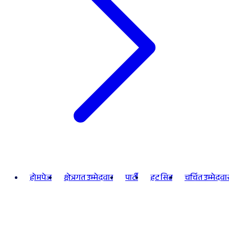
होमपेज
क्षेत्रगत उम्मेदवार
पार्टी
हट सिट
चर्चित उम्मेदवा