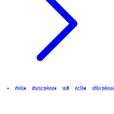
होमपेज
क्षेत्रगत उम्मेदवार
पार्टी
हट सिट
चर्चित उम्मेदवा