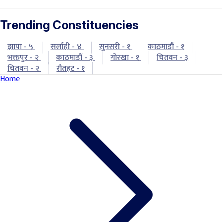
Trending Constituencies
झापा - ५
सर्लाही - ४
सुनसरी - १
काठमाडौं - १
भक्तपुर - २
काठमाडौं - ३
गोरखा - १
चितवन - ३
चितवन - २
रौतहट - १
Home