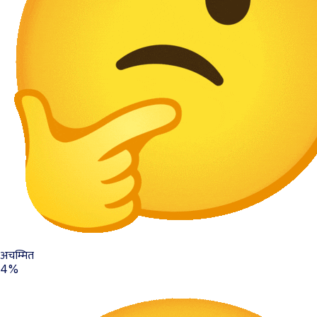
अचम्मित
4%