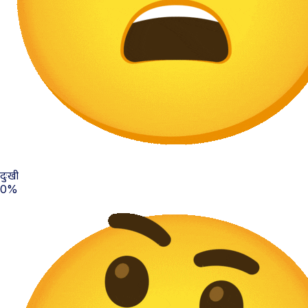
दुःखी
0%