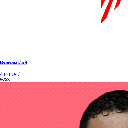
विश्रामप्रसाद चौधरी
नेकपा एमाले
७,९८०