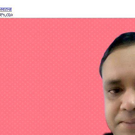
स्वतन्त्र
१५,८६०