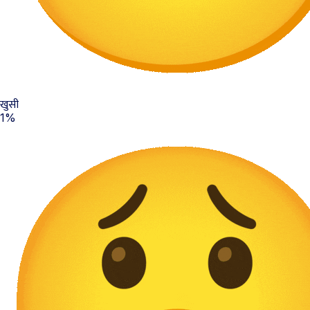
खुसी
1%