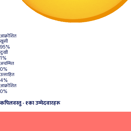
आक्रोशित
खुसी
95%
दुःखी
1%
अचम्मित
0%
उत्साहित
4%
आक्रोशित
0%
कपिलवस्तु - १का उम्मेदवारहरू