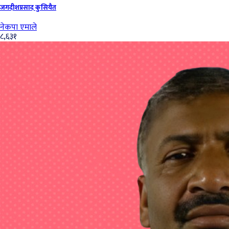
जगदीशप्रसाद कुसियैत
नेकपा एमाले
८,६३१