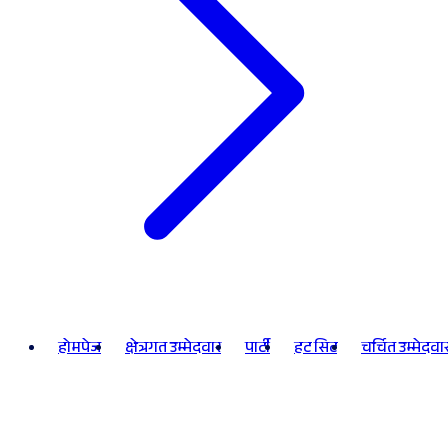
होमपेज
क्षेत्रगत उम्मेदवार
पार्टी
हट सिट
चर्चित उम्मेदवा