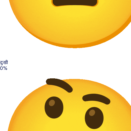
दुःखी
0%