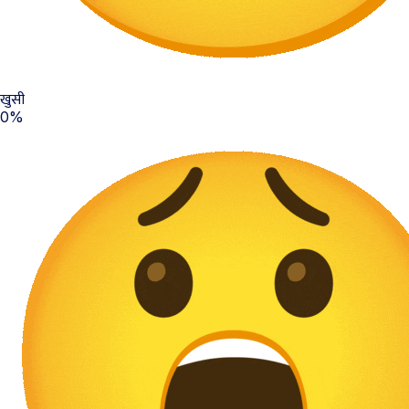
खुसी
0%