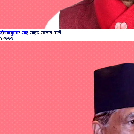
दीपककुमार साह
राष्ट्रिय स्वतन्त्र पार्टी
४२७७१