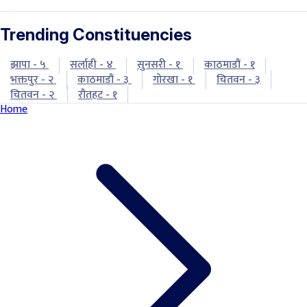
Trending Constituencies
झापा - ५
सर्लाही - ४
सुनसरी - १
काठमाडौं - १
भक्तपुर - २
काठमाडौं - ३
गोरखा - १
चितवन - ३
चितवन - २
रौतहट - १
Home