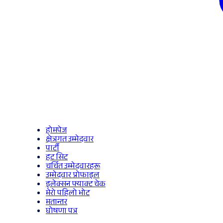
होमपेज
क्षेत्रगत उम्मेदवार
पार्टी
हट सिट
चर्चित उम्मेदवारहरू
उम्मेदवार प्रोफाइल
इलेक्सन फ्याक्ट चेक
मेरो पहिलो भोट
मतान्तर
घोषणा पत्र