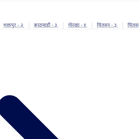
भक्तपुर - २
काठमाडौं - ३
गोरखा - १
चितवन - ३
चितव