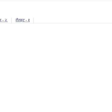
न - २
रौतहट - १