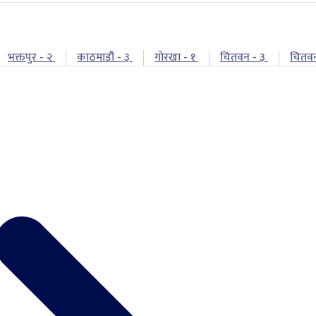
भक्तपुर - २
काठमाडौं - ३
गोरखा - १
चितवन - ३
चितव