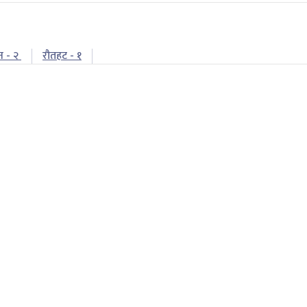
न - २
रौतहट - १