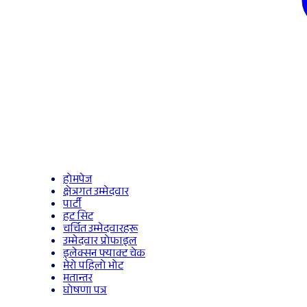
होमपेज
क्षेत्रगत उम्मेदवार
पार्टी
हट सिट
चर्चित उम्मेदवारहरू
उम्मेदवार प्रोफाइल
इलेक्सन फ्याक्ट चेक
मेरो पहिलो भोट
मतान्तर
घोषणा पत्र