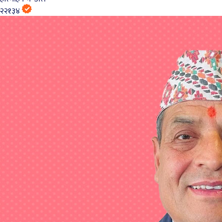
२२१३४