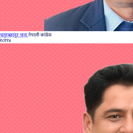
चतुरबहादुर चन्द
नेपाली कांग्रेस
१८१९४