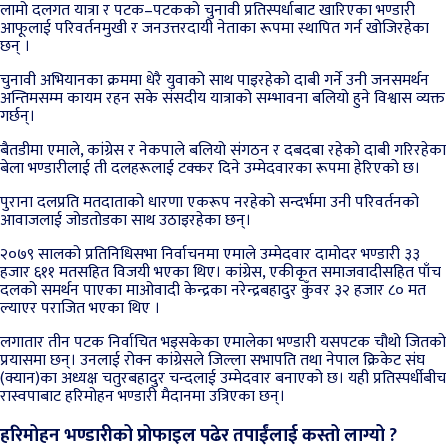
लामो दलगत यात्रा र पटक–पटकको चुनावी प्रतिस्पर्धाबाट खारिएका भण्डारी
आफूलाई परिवर्तनमुखी र जनउत्तरदायी नेताका रूपमा स्थापित गर्न खोजिरहेका
छन् ।
चुनावी अभियानका क्रममा धेरै युवाको साथ पाइरहेको दाबी गर्ने उनी जनसमर्थन
अन्तिमसम्म कायम रहन सके संसदीय यात्राको सम्भावना बलियो हुने विश्वास व्यक्त
गर्छन्।
बैतडीमा एमाले, कांग्रेस र नेकपाले बलियो संगठन र दबदबा रहेको दाबी गरिरहेका
बेला भण्डारीलाई ती दलहरूलाई टक्कर दिने उम्मेदवारका रूपमा हेरिएको छ।
पुराना दलप्रति मतदाताको धारणा एकरूप नरहेको सन्दर्भमा उनी परिवर्तनको
आवाजलाई जोडतोडका साथ उठाइरहेका छन्।
२०७९ सालको प्रतिनिधिसभा निर्वाचनमा एमाले उम्मेदवार दामोदर भण्डारी ३३
हजार ६११ मतसहित विजयी भएका थिए। कांग्रेस, एकीकृत समाजवादीसहित पाँच
दलको समर्थन पाएका माओवादी केन्द्रका नरेन्द्रबहादुर कुँवर ३२ हजार ८० मत
ल्याएर पराजित भएका थिए ।
लगातार तीन पटक निर्वाचित भइसकेका एमालेका भण्डारी यसपटक चौथो जितको
प्रयासमा छन्। उनलाई रोक्न कांग्रेसले जिल्ला सभापति तथा नेपाल क्रिकेट संघ
(क्यान)का अध्यक्ष चतुरबहादुर चन्दलाई उम्मेदवार बनाएको छ। यही प्रतिस्पर्धीबीच
रास्वपाबाट हरिमोहन भण्डारी मैदानमा उत्रिएका छन्।
हरिमोहन भण्डारीको प्रोफाइल पढेर तपाईंलाई कस्तो लाग्यो ?