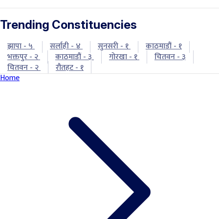
Trending Constituencies
झापा - ५
सर्लाही - ४
सुनसरी - १
काठमाडौं - १
भक्तपुर - २
काठमाडौं - ३
गोरखा - १
चितवन - ३
चितवन - २
रौतहट - १
Home