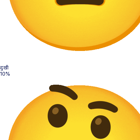
दुःखी
10%