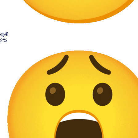
खुसी
2%