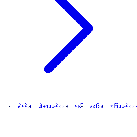
होमपेज
क्षेत्रगत उम्मेदवार
पार्टी
हट सिट
चर्चित उम्मेदवा