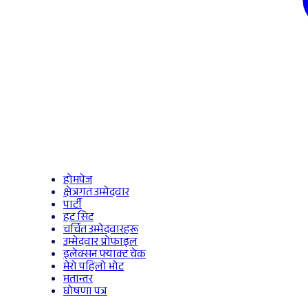
होमपेज
क्षेत्रगत उम्मेदवार
पार्टी
हट सिट
चर्चित उम्मेदवारहरू
उम्मेदवार प्रोफाइल
इलेक्सन फ्याक्ट चेक
मेरो पहिलो भोट
मतान्तर
घोषणा पत्र