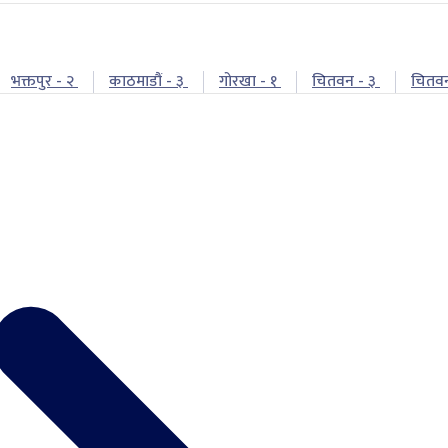
भक्तपुर - २
काठमाडौं - ३
गोरखा - १
चितवन - ३
चितव