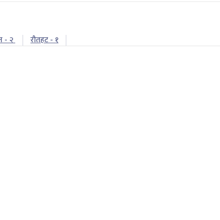
न - २
रौतहट - १